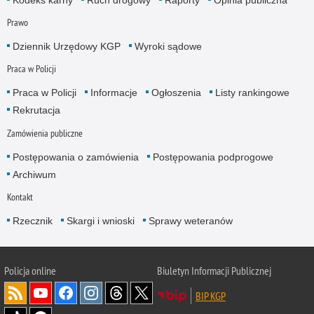
Kodeks karny
Ruch drogowy
Raporty
Opinia publiczna
Prawo
Dziennik Urzędowy KGP
Wyroki sądowe
Praca w Policji
Praca w Policji
Informacje
Ogłoszenia
Listy rankingowe
Rekrutacja
Zamówienia publiczne
Postępowania o zamówienia
Postępowania podprogowe
Archiwum
Kontakt
Rzecznik
Skargi i wnioski
Sprawy weteranów
Policja
online
Biuletyn Informacji Publicznej
BIP KGP