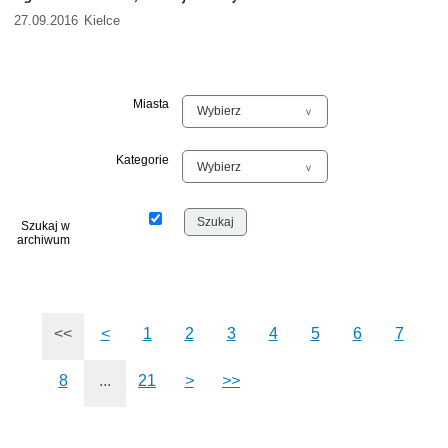
27.09.2016 Kielce
Miasta
Kategorie
Szukaj w
archiwum
<<
<
1
2
3
4
5
6
7
8
...
21
>
>>