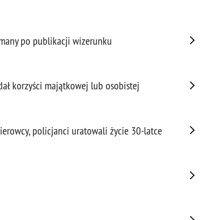
Napa
Niel
Niet
ymany po publikacji wizerunku
Niet
Niet
Nisz
Nowo
dał korzyści majątkowej lub osobistej
Odpo
Ofia
Opin
erowcy, policjanci uratowali życie 30-latce
Osz
Pedo
Pira
Podr
Pogr
Pole
Poli