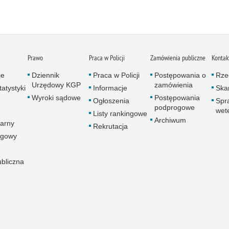
Zatr
Zbro
Zgwa
Zorg
Prawo
Praca w Policji
Zamówienia publiczne
Kontak
je
Dziennik
Praca w Policji
Postępowania o
Rze
Urzędowy KGP
zamówienia
atystyki
Informacje
Skar
Wyroki sądowe
Postępowania
Ogłoszenia
Spr
podprogowe
wet
Listy rankingowe
Archiwum
arny
Rekrutacja
ogowy
ubliczna