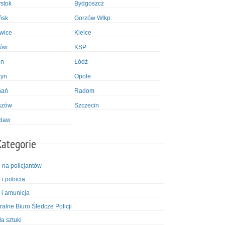
ystok
Bydgoszcz
ńsk
Gorzów Wlkp.
wice
Kielce
ków
KSP
in
Łódź
tyn
Opole
nań
Radom
szów
Szczecin
cław
Kategorie
i na policjantów
 i pobicia
 i amunicja
ralne Biuro Śledcze Policji
ła sztuki