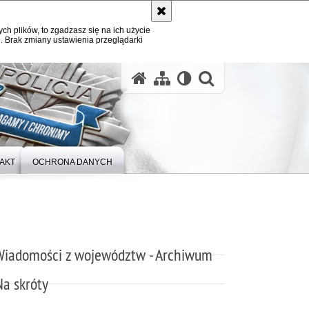
ych plików, to zgadzasz się na ich użycie
. Brak zmiany ustawienia przeglądarki
otwórz wysz
AKT
OCHRONA DANYCH
Wiadomości z województw - Archiwum
Na skróty