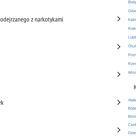
Biał
Gda
podejrzanego z narkotykami
Kato
Kra
Lubl
Olsz
Poz
Rze
Wro
Atak
ek
Bójki
Broń
Cent
Dzie