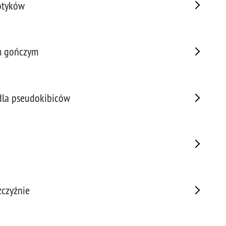
kotyków
Prze
Prze
Prze
em gończym
Prze
Prze
Prze
Prze
 dla pseudokibiców
Prze
Prze
Prze
Prze
Prze
Prze
żczyźnie
Pseu
Roz
Ruc