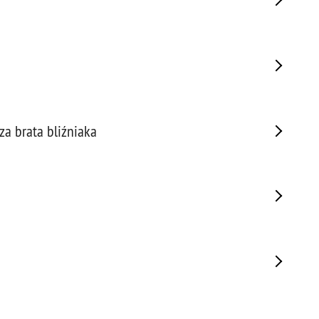
Porw
Poża
Pran
Praw
Prof
Prof
Prz
a brata bliźniaka
Prze
Prze
Prze
Prze
Prze
Prze
Prze
Prze
Prze
Prze