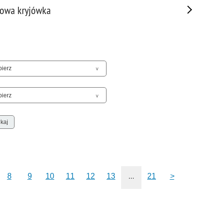
Sam
powa kryjówka
Spor
Stal
Stat
Szko
Terr
Unia
Upr
Uroc
Uton
Wspó
Wspó
Wykr
Wypa
8
9
10
11
12
13
...
21
>
Zabe
Zabó
Zagi