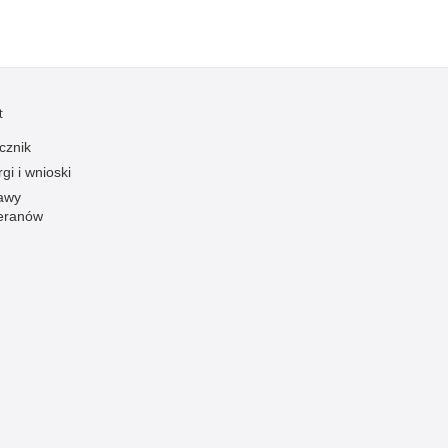
zymania poszukiwanych
dnie sprzed lat
łcenia
anizowane grupy przestępcze
t
cznik
gi i wnioski
awy
eranów