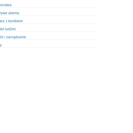
zerstwa
zywe alarmy
iarz z konikiem
el ludźmi
ść i zarządzanie
y
ety w Policji
pcja
zież
zieże z włamaniem
ura
styka, wyposażenie
riały wybuchowe
odzeni policjanci
dy na banki
dy na taksówkarzy