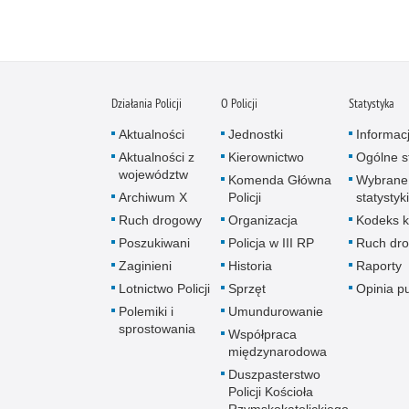
Działania Policji
O Policji
Statystyka
Aktualności
Jednostki
Informac
Aktualności z
Kierownictwo
Ogólne st
województw
Komenda Główna
Wybrane
Archiwum X
Policji
statystyki
Ruch drogowy
Organizacja
Kodeks k
Poszukiwani
Policja w III RP
Ruch dr
Zaginieni
Historia
Raporty
Lotnictwo Policji
Sprzęt
Opinia p
Polemiki i
Umundurowanie
sprostowania
Współpraca
międzynarodowa
Duszpasterstwo
Policji Kościoła