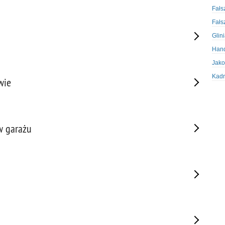
Fałs
Fałs
Glin
Hand
Jako
Kadr
wie
Kobi
Koru
Krad
w garażu
Krad
Kult
Logi
Mate
Nagr
Napa
Napa