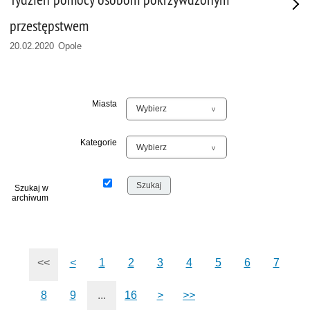
przestępstwem
20.02.2020 Opole
Miasta
Kategorie
Szukaj w
archiwum
<<
<
1
2
3
4
5
6
7
8
9
...
16
>
>>