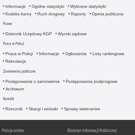
Informacje
Ogólne statystyki
Wybrane statystyki
Kodeks karny
Ruch drogowy
Raporty
Opinia publiczna
Prawo
Dziennik Urzędowy KGP
Wyroki sądowe
Praca w Policji
Praca w Policji
Informacje
Ogłoszenia
Listy rankingowe
Rekrutacja
Zamówienia publiczne
Postępowania o zamówienia
Postępowania podprogowe
Archiwum
Kontakt
Rzecznik
Skargi i wnioski
Sprawy weteranów
Policja
online
Biuletyn Informacji Publicznej