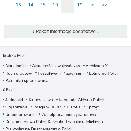
13
14
15
16
...
19
>
>>
↓ Pokaż informacje dodatkowe ↓
Działania Policji
Aktualności
Aktualności z województw
Archiwum X
Ruch drogowy
Poszukiwani
Zaginieni
Lotnictwo Policji
Polemiki i sprostowania
O Policji
Jednostki
Kierownictwo
Komenda Główna Policji
Organizacja
Policja w III RP
Historia
Sprzęt
Umundurowanie
Współpraca międzynarodowa
Duszpasterstwo Policji Kościoła Rzymskokatolickiego
Prawosławne Duszpasterstwo Policji