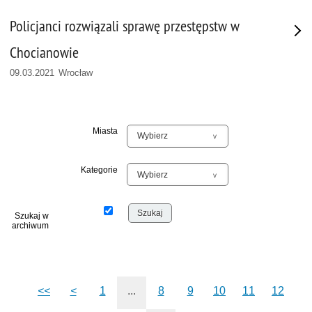
Policjanci rozwiązali sprawę przestępstw w
Chocianowie
09.03.2021 Wrocław
Miasta
Kategorie
Szukaj w
archiwum
<<
<
1
...
8
9
10
11
12