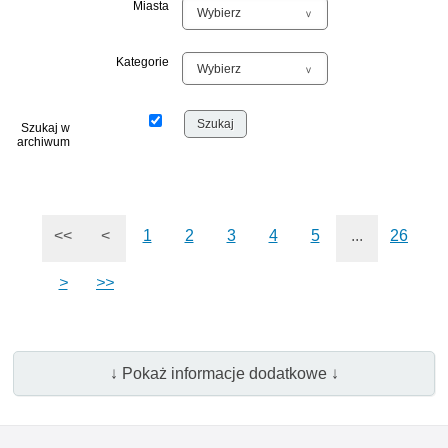
Miasta
Kategorie
Szukaj w
archiwum
<<
<
1
2
3
4
5
...
26
>
>>
↓ Pokaż informacje dodatkowe ↓