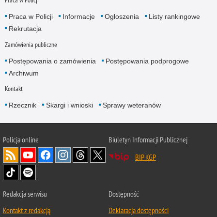
Praca w Policji
Praca w Policji
Informacje
Ogłoszenia
Listy rankingowe
Rekrutacja
Zamówienia publiczne
Postępowania o zamówienia
Postępowania podprogowe
Archiwum
Kontakt
Rzecznik
Skargi i wnioski
Sprawy weteranów
Policja
online
Biuletyn Informacji Publicznej
BIP KGP
Redakcja serwisu
Dostępność
Kontakt z redakcją
Deklaracja dostępności