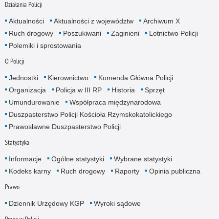
Działania Policji
Aktualności
Aktualności z województw
Archiwum X
Ruch drogowy
Poszukiwani
Zaginieni
Lotnictwo Policji
Polemiki i sprostowania
O Policji
Jednostki
Kierownictwo
Komenda Główna Policji
Organizacja
Policja w III RP
Historia
Sprzęt
Umundurowanie
Współpraca międzynarodowa
Duszpasterstwo Policji Kościoła Rzymskokatolickiego
Prawosławne Duszpasterstwo Policji
Statystyka
Informacje
Ogólne statystyki
Wybrane statystyki
Kodeks karny
Ruch drogowy
Raporty
Opinia publiczna
Prawo
Dziennik Urzędowy KGP
Wyroki sądowe