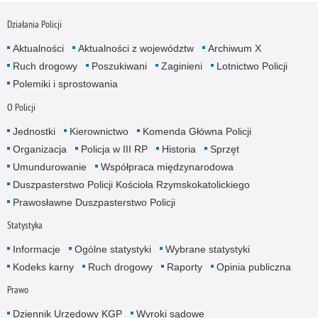
Działania Policji
Aktualności
Aktualności z województw
Archiwum X
Ruch drogowy
Poszukiwani
Zaginieni
Lotnictwo Policji
Polemiki i sprostowania
O Policji
Jednostki
Kierownictwo
Komenda Główna Policji
Organizacja
Policja w III RP
Historia
Sprzęt
Umundurowanie
Współpraca międzynarodowa
Duszpasterstwo Policji Kościoła Rzymskokatolickiego
Prawosławne Duszpasterstwo Policji
Statystyka
Informacje
Ogólne statystyki
Wybrane statystyki
Kodeks karny
Ruch drogowy
Raporty
Opinia publiczna
Prawo
Dziennik Urzędowy KGP
Wyroki sądowe