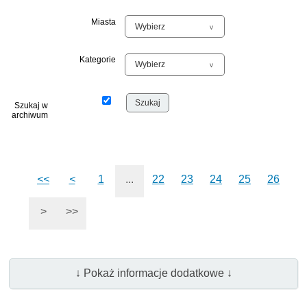
Miasta
Kategorie
Szukaj w
archiwum
<<
<
1
...
22
23
24
25
26
>
>>
↓ Pokaż informacje dodatkowe ↓