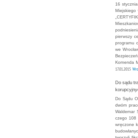
16 styczni
Miejskiego
„CERTYFIK
Mieszkanio
podniesien
pierwszy ce
programu o
we Wrocław
Bezpieczeń
Komenda Mi
17.01.2015
Wr
Do sądu tra
korupcyjny
Do Sądu Ok
dwóm praco
Waldemar S.
czego 108 
wręczone ko
budowlanyc
tworzyli f