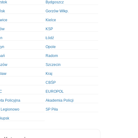
ystok
Bydgoszcz
ńsk
Gorzów Wlkp.
wice
Kielce
ków
KSP
in
Łódź
tyn
Opole
nań
Radom
szów
Szczecin
cław
Kraj
CBŚP
C
EUROPOL
ta Policyjna
Akademia Policji
 Legionowo
SP Piła
łupsk