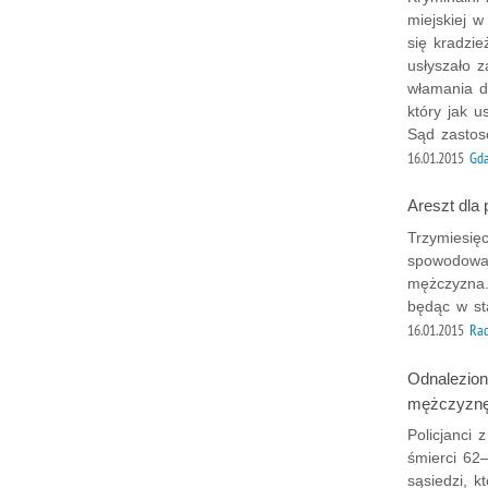
miejskiej 
się kradzi
usłyszało z
włamania d
który jak u
Sąd zastos
16.01.2015
Gd
Areszt dla
Trzymiesię
spowodowan
mężczyzna.
będąc w st
16.01.2015
Ra
Odnalezione
mężczyzn
Policjanci 
śmierci 62
sąsiedzi, k