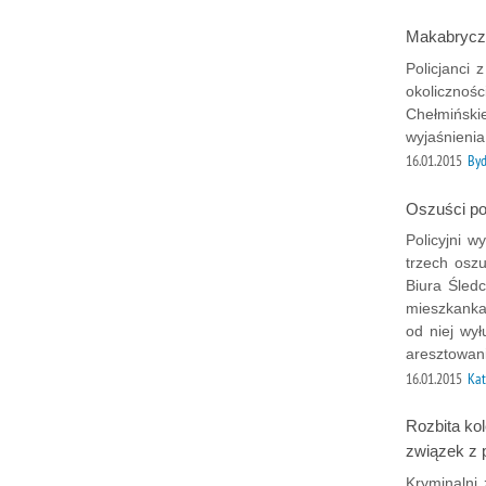
Makabryczn
Policjanci
okolicznośc
Chełmiński
wyjaśnienia
16.01.2015
Byd
Oszuści pod
Policyjni w
trzech oszu
Biura Śledc
mieszkanka 
od niej wył
aresztowan
16.01.2015
Kat
Rozbita ko
związek z 
Kryminalni