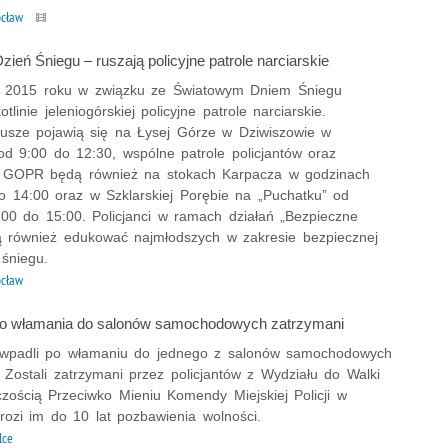
ocław
ień Śniegu – ruszają policyjne patrole narciarskie
a 2015 roku w związku ze Światowym Dniem Śniegu
tlinie jeleniogórskiej policyjne patrole narciarskie.
iusze pojawią się na Łysej Górze w Dziwiszowie w
od 9:00 do 12:30, wspólne patrole policjantów oraz
 GOPR będą również na stokach Karpacza w godzinach
o 14:00 oraz w Szklarskiej Porębie na „Puchatku” od
:00 do 15:00. Policjanci w ramach działań „Bezpieczne
ą również edukować najmłodszych w zakresie bezpiecznej
śniegu.
cław
 o włamania do salonów samochodowych zatrzymani
 wpadli po włamaniu do jednego z salonów samochodowych
 Zostali zatrzymani przez policjantów z Wydziału do Walki
czością Przeciwko Mieniu Komendy Miejskiej Policji w
rozi im do 10 lat pozbawienia wolności.
lce