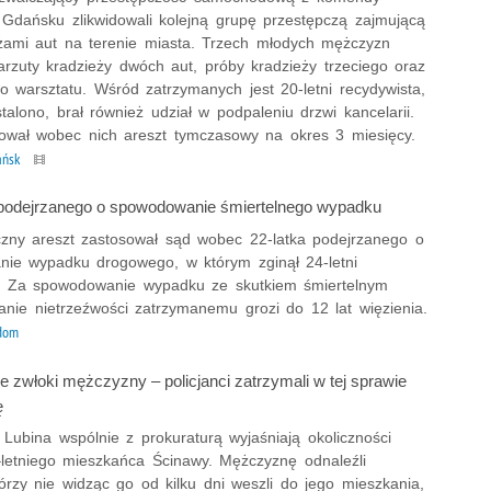
w Gdańsku zlikwidowali kolejną grupę przestępczą zajmującą
eżami aut na terenie miasta. Trzech młodych mężczyzn
arzuty kradzieży dwóch aut, próby kradzieży trzeciego oraz
o warsztatu. Wśród zatrzymanych jest 20-letni recydywista,
stalono, brał również udział w podpaleniu drzwi kancelarii.
ował wobec nich areszt tymczasowy na okres 3 miesięcy.
ańsk
 podejrzanego o spowodowanie śmiertelnego wypadku
czny areszt zastosował sąd wobec 22-latka podejrzanego o
ie wypadku drogowego, w którym zginął 24-letni
 Za spowodowanie wypadku ze skutkiem śmiertelnym
anie nietrzeźwości zatrzymanemu grozi do 12 lat więzienia.
dom
 zwłoki mężczyzny – policjanci zatrzymali w tej sprawie
ę
z Lubina wspólnie z prokuraturą wyjaśniają okoliczności
–letniego mieszkańca Ścinawy. Mężczyznę odnaleźli
tórzy nie widząc go od kilku dni weszli do jego mieszkania,