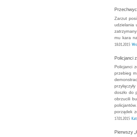
Przechwyco
Zarzut pos
udzielania
zatrzymany 
mu kara na
18.01.2015
Wr
Policjanci 
Policjanci 
przebieg ma
demonstracj
przyłączył
doszło do 
obrzucili b
policjantó
porządek z
17.01.2015
Kat
Pierwszy „C