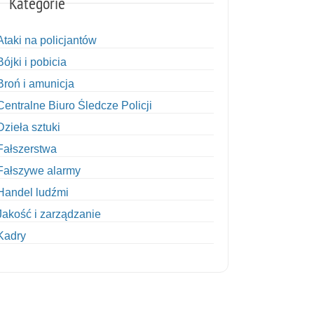
Kategorie
Ataki na policjantów
Bójki i pobicia
Broń i amunicja
Centralne Biuro Śledcze Policji
Dzieła sztuki
Fałszerstwa
Fałszywe alarmy
Handel ludźmi
Jakość i zarządzanie
Kadry
Kobiety w Policji
Korupcja
Kradzież