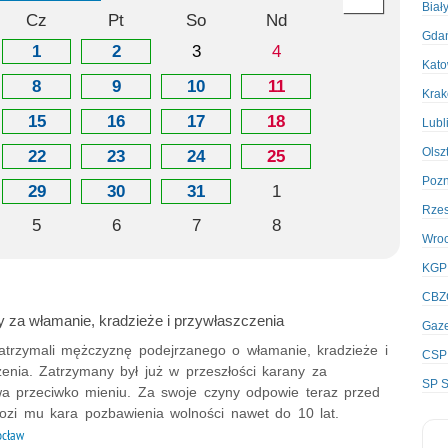
Biał
Cz
Pt
So
Nd
Gda
1
2
3
4
Kato
8
9
10
11
Kra
15
16
17
18
Lubl
Olsz
22
23
24
25
Poz
29
30
31
1
Rze
5
6
7
8
Wro
KGP
CBZ
 za włamanie, kradzieże i przywłaszczenia
Gaze
 zatrzymali mężczyznę podejrzanego o włamanie, kradzieże i
CSP
zenia. Zatrzymany był już w przeszłości karany za
SP S
wa przeciwko mieniu. Za swoje czyny odpowie teraz przed
ozi mu kara pozbawienia wolności nawet do 10 lat.
ocław