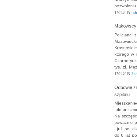
pozwoleniu
17.01.2015
Lub
Makowscy p
Policjanci
Mazowiecki
Krasnosielc
którego w 
Czarnorynk
tys. zł. Mę
17.01.2015
Ra
Odpowie za
szpitalu
Mieszkanie
telefoniczn
Na szczęści
poważnie p
i już po ki
do 8 lat po