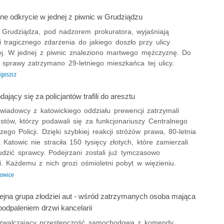
e odkrycie w jednej z piwnic w Grudziądzu
 z Grudziądza, pod nadzorem prokuratora, wyjaśniają
i tragicznego zdarzenia do jakiego doszło przy ulicy
ej. W jednej z piwnic znaleziono martwego mężczyznę. Do
 sprawy zatrzymano 29-letniego mieszkańca tej ulicy.
goszcz
ający się za policjantów trafili do aresztu
ywiadowcy z katowickiego oddziału prewencji zatrzymali
stów, którzy podawali się za funkcjonariuszy Centralnego
zego Policji. Dzięki szybkiej reakcji stróżów prawa, 80-letnia
Katowic nie straciła 150 tysięcy złotych, które zamierzali
udzić sprawcy. Podejrzani zostali już tymczasowo
i. Każdemu z nich grozi ośmioletni pobyt w więzieniu.
owice
lejna grupa złodziei aut - wśród zatrzymanych osoba mająca
podpaleniem drzwi kancelarii
 zwalczający przestępczość samochodową z komendy