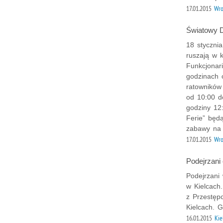
17.01.2015
Wr
Światowy Dz
18 styczni
ruszają w ko
Funkcjonar
godzinach 
ratowników
od 10:00 d
godziny 12
Ferie” będ
zabawy na 
17.01.2015
Wro
Podejrzani
Podejrzani
w Kielcach.
z Przestęp
Kielcach. G
16.01.2015
Kie