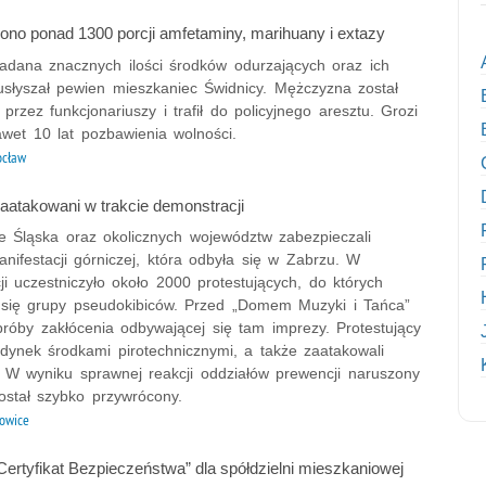
no ponad 1300 porcji amfetaminy, marihuany i extazy
iadana znacznych ilości środków odurzających oraz ich
 usłyszał pewien mieszkaniec Świdnicy. Mężczyzna został
przez funkcjonariuszy i trafił do policyjnego aresztu. Grozi
wet 10 lat pozbawienia wolności.
ocław
zaatakowani w trakcie demonstracji
ze Śląska oraz okolicznych województw zabezpieczali
nifestacji górniczej, która odbyła się w Zabrzu. W
i uczestniczyło około 2000 protestujących, do których
y się grupy pseudokibiców. Przed „Domem Muzyki i Tańca”
próby zakłócenia odbywającej się tam imprezy. Protestujący
udynek środkami pirotechnicznymi, a także zaatakowali
w. W wyniku sprawnej reakcji oddziałów prewencji naruszony
ostał szybko przywrócony.
owice
ertyfikat Bezpieczeństwa” dla spółdzielni mieszkaniowej