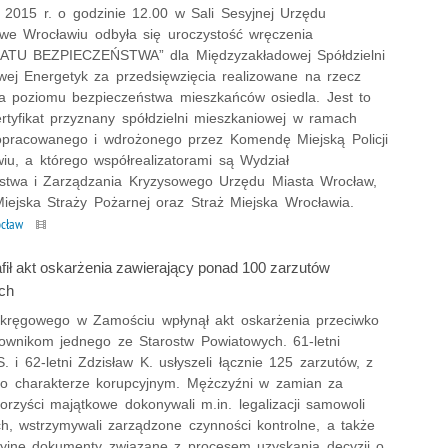
a 2015 r. o godzinie 12.00 w Sali Sesyjnej Urzędu
 we Wrocławiu odbyła się uroczystość wręczenia
ATU BEZPIECZEŃSTWA” dla Międzyzakładowej Spółdzielni
wej Energetyk za przedsięwzięcia realizowane na rzecz
ia poziomu bezpieczeństwa mieszkańców osiedla. Jest to
rtyfikat przyznany spółdzielni mieszkaniowej w ramach
pracowanego i wdrożonego przez Komendę Miejską Policji
iu, a którego współrealizatorami są Wydział
stwa i Zarządzania Kryzysowego Urzędu Miasta Wrocław,
ejska Straży Pożarnej oraz Straż Miejska Wrocławia.
ocław
fił akt oskarżenia zawierający ponad 100 zarzutów
ch
ręgowego w Zamościu wpłynął akt oskarżenia przeciwko
wnikom jednego ze Starostw Powiatowych. 61-letni
 i 62-letni Zdzisław K. usłyszeli łącznie 125 zarzutów, z
o charakterze korupcyjnym. Mężczyźni w zamian za
rzyści majątkowe dokonywali m.in. legalizacji samowoli
h, wstrzymywali zarządzone czynności kontrolne, a także
ikcyjne dokumenty związane z procesem uzyskania decyzji o