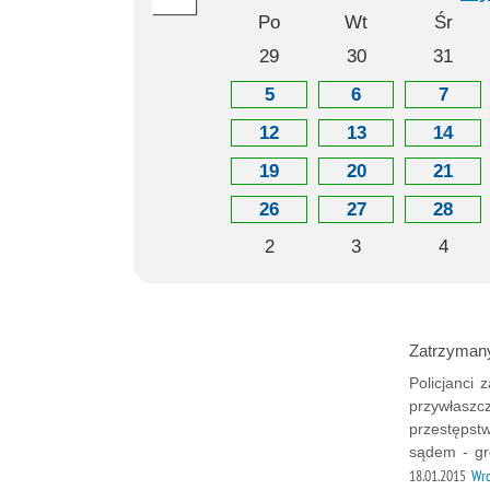
Po
Wt
Śr
29
30
31
5
6
7
12
13
14
19
20
21
26
27
28
2
3
4
Zatrzymany
Policjanci
przywłaszc
przestępst
sądem - gr
18.01.2015
Wr