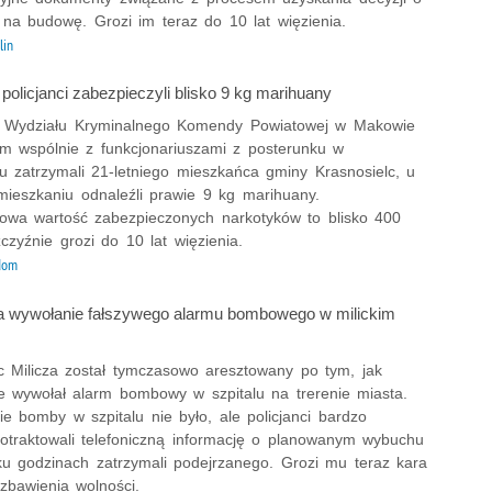
 na budowę. Grozi im teraz do 10 lat więzienia.
lin
olicjanci zabezpieczyli blisko 9 kg marihuany
 z Wydziału Kryminalnego Komendy Powiatowej w Makowie
m wspólnie z funkcjonariuszami z posterunku w
u zatrzymali 21-letniego mieszkańca gminy Krasnosielc, u
mieszkaniu odnaleźli prawie 9 kg marihuany.
owa wartość zabezpieczonych narkotyków to blisko 400
żczyźnie grozi do 10 lat więzienia.
dom
 wywołanie fałszywego alarmu bombowego w milickim
c Milicza został tymczasowo aresztowany po tym, jak
ie wywołał alarm bombowy w szpitalu na trerenie miasta.
e bomby w szpitalu nie było, ale policjanci bardzo
otraktowali telefoniczną informację o planowanym wybuchu
lku godzinach zatrzymali podejrzanego. Grozi mu teraz kara
zbawienia wolności.