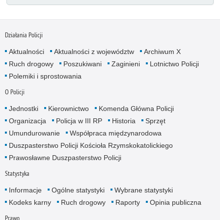
Działania Policji
Aktualności
Aktualności z województw
Archiwum X
Ruch drogowy
Poszukiwani
Zaginieni
Lotnictwo Policji
Polemiki i sprostowania
O Policji
Jednostki
Kierownictwo
Komenda Główna Policji
Organizacja
Policja w III RP
Historia
Sprzęt
Umundurowanie
Współpraca międzynarodowa
Duszpasterstwo Policji Kościoła Rzymskokatolickiego
Prawosławne Duszpasterstwo Policji
Statystyka
Informacje
Ogólne statystyki
Wybrane statystyki
Kodeks karny
Ruch drogowy
Raporty
Opinia publiczna
Prawo