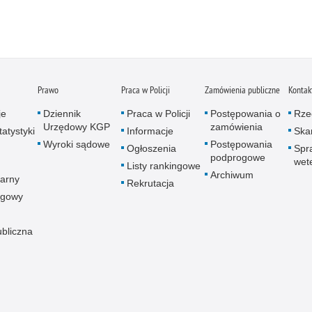
Prawo
Praca w Policji
Zamówienia publiczne
Kontak
je
Dziennik
Praca w Policji
Postępowania o
Rze
Urzędowy KGP
zamówienia
atystyki
Informacje
Skar
Wyroki sądowe
Postępowania
Ogłoszenia
Spr
podprogowe
wet
Listy rankingowe
Archiwum
arny
Rekrutacja
ogowy
ubliczna