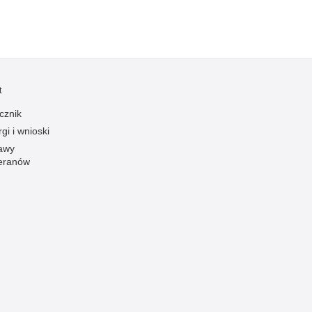
t
cznik
gi i wnioski
awy
eranów