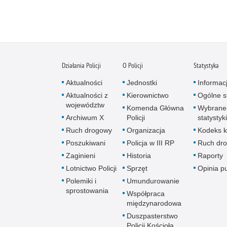
Działania Policji
O Policji
Statystyka
Aktualności
Jednostki
Informac
Aktualności z
Kierownictwo
Ogólne st
województw
Komenda Główna
Wybrane
Archiwum X
Policji
statystyki
Ruch drogowy
Organizacja
Kodeks k
Poszukiwani
Policja w III RP
Ruch dr
Zaginieni
Historia
Raporty
Lotnictwo Policji
Sprzęt
Opinia p
Polemiki i
Umundurowanie
sprostowania
Współpraca
międzynarodowa
Duszpasterstwo
Policji Kościoła