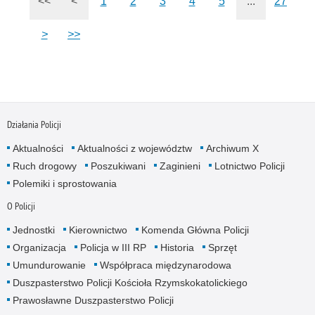
<<
<
1
2
3
4
5
...
27
>
>>
Działania Policji
Aktualności
Aktualności z województw
Archiwum X
Ruch drogowy
Poszukiwani
Zaginieni
Lotnictwo Policji
Polemiki i sprostowania
O Policji
Jednostki
Kierownictwo
Komenda Główna Policji
Organizacja
Policja w III RP
Historia
Sprzęt
Umundurowanie
Współpraca międzynarodowa
Duszpasterstwo Policji Kościoła Rzymskokatolickiego
Prawosławne Duszpasterstwo Policji