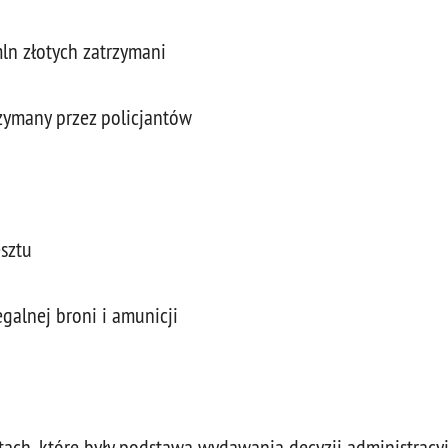
ln złotych zatrzymani
zymany przez policjantów
esztu
galnej broni i amunicji
tach, które były podstawą wydawania decyzji administracy