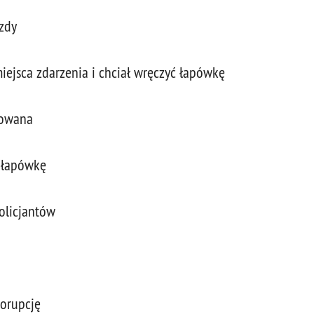
azdy
miejsca zdarzenia i chciał wręczyć łapówkę
towana
ć łapówkę
olicjantów
korupcję