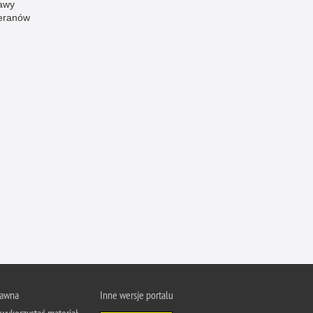
awy
eranów
rawna
Inne wersje portalu