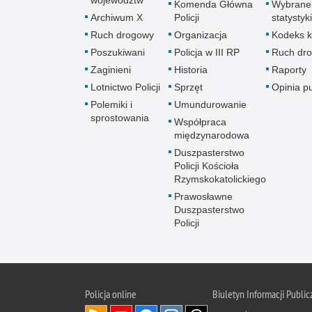
województw
Komenda Główna
Wybrane
Archiwum X
Policji
statystyki
Ruch drogowy
Organizacja
Kodeks k
Poszukiwani
Policja w III RP
Ruch dr
Zaginieni
Historia
Raporty
Lotnictwo Policji
Sprzęt
Opinia p
Polemiki i
Umundurowanie
sprostowania
Współpraca
międzynarodowa
Duszpasterstwo
Policji Kościoła
Rzymskokatolickiego
Prawosławne
Duszpasterstwo
Policji
Policja
online
Biuletyn Informacji Public