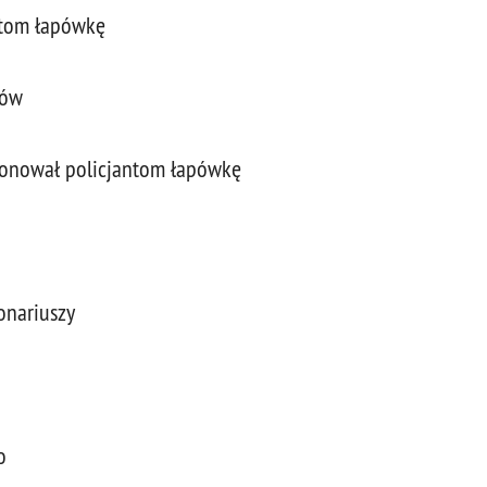
ntom łapówkę
tów
ponował policjantom łapówkę
onariuszy
o