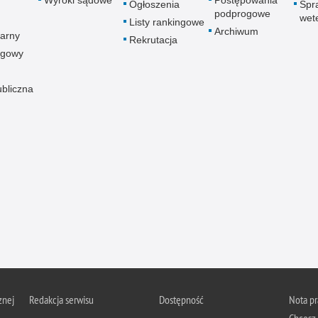
Wyroki sądowe
Postępowania
Ogłoszenia
Spr
podprogowe
wet
Listy rankingowe
Archiwum
arny
Rekrutacja
ogowy
ubliczna
znej
Redakcja serwisu
Dostępność
Nota p