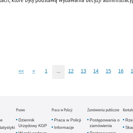
<<
<
1
...
12
13
14
15
16
Prawo
Praca w Policji
Zamówienia publiczne
Kontak
je
Dziennik
Praca w Policji
Postępowania o
Rze
Urzędowy KGP
zamówienia
atystyki
Informacje
Skar