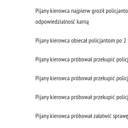
Pijany kierowca najpierw groził policjan
odpowiedzialność karną
Pijany kierowca obiecał policjantom po 2 t
Pijany kierowca próbował przekupić poli
Pijany kierowca próbował przekupić poli
Pijany kierowca próbował przekupić polic
Pijany kierowca próbował załatwić spraw