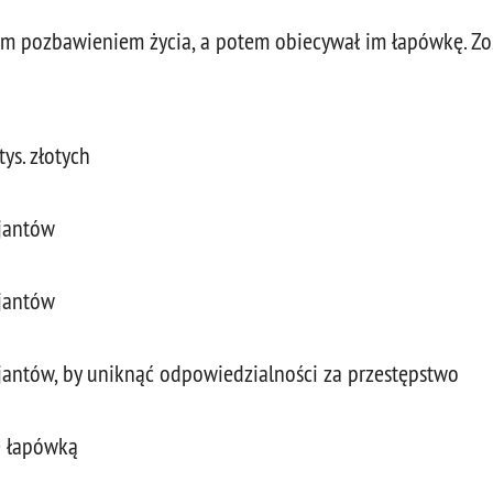
tom pozbawieniem życia, a potem obiecywał im łapówkę. Zos
ys. złotych
cjantów
cjantów
jantów, by uniknąć odpowiedzialności za przestępstwo
ę łapówką