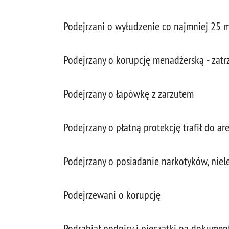
Podejrzani o wyłudzenie co najmniej 25 m
Podejrzany o korupcję menadżerską - zatr
Podejrzany o łapówkę z zarzutem
Podejrzany o płatną protekcję trafił do ar
Podejrzany o posiadanie narkotyków, niele
Podejrzewani o korupcję
Podrabiał podpisy i pieczątki na dokumen