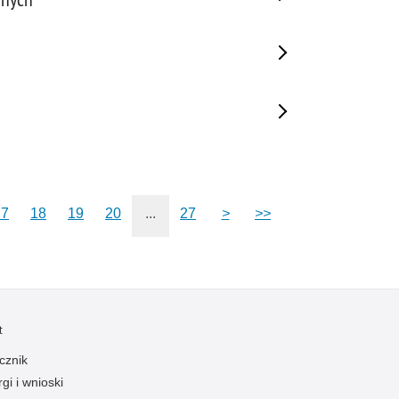
17
18
19
20
...
27
>
>>
t
cznik
gi i wnioski