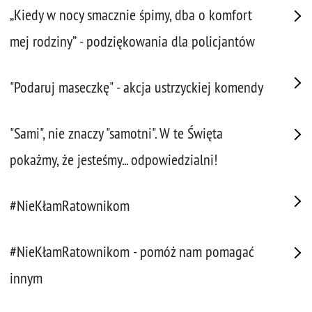
„Kiedy w nocy smacznie śpimy, dba o komfort
mej rodziny” - podziękowania dla policjantów
"Podaruj maseczkę" - akcja ustrzyckiej komendy
"Sami", nie znaczy "samotni". W te Święta
pokażmy, że jesteśmy... odpowiedzialni!
#NieKłamRatownikom
#NieKłamRatownikom - pomóż nam pomagać
innym