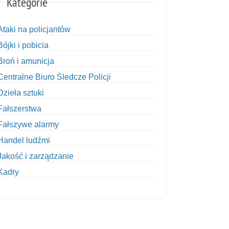
Kategorie
Ataki na policjantów
Bójki i pobicia
Broń i amunicja
Centralne Biuro Śledcze Policji
Dzieła sztuki
Fałszerstwa
Fałszywe alarmy
Handel ludźmi
Jakość i zarządzanie
Kadry
Kobiety w Policji
Korupcja
Kradzież