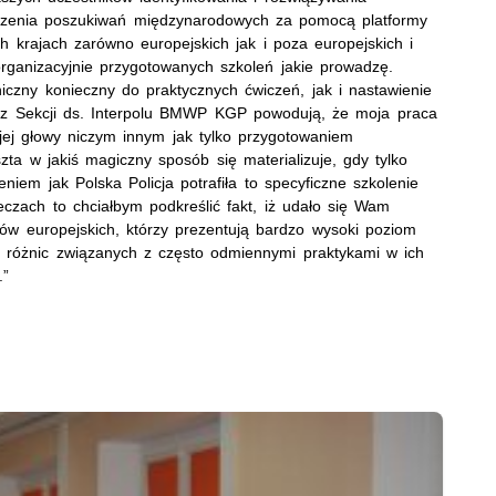
dzenia poszukiwań międzynarodowych za pomocą platformy
ch krajach zarówno europejskich jak i poza europejskich i
j organizacyjnie przygotowanych szkoleń jakie prowadzę.
czny konieczny do praktycznych ćwiczeń, jak i nastawienie
w z Sekcji ds. Interpolu BMWP KGP powodują, że moja praca
jej głowy niczym innym jak tylko przygotowaniem
ta w jakiś magiczny sposób się materializuje, gdy tylko
iem jak Polska Policja potrafiła to specyficzne szkolenie
czach to chciałbym podkreślić fakt, iż udało się Wam
ów europejskich, którzy prezentują bardzo wysoki poziom
o różnic związanych z często odmiennymi praktykami w ich
.”