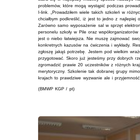
problemów, które mogą wystąpić podczas prowa
I-link. „Prowadziłem wiele takich szkoleń w różny
chciałbym podkreślić, iż jest to jedno z najlepie
Zarówno samo wyposażenie sal w sprzęt elektroni
personelu szkoły w Pile oraz współorganizatoró
jest o niebo łatwiejsza. Nie muszę zajmować swo
konkretnych kazusów na ćwiczenia i wykłady. Resz
zgłoszę jakąś potrzebę. Jestem pod wielkim wrażen
przygotować. Skoro już jesteśmy przy dobrych rze
zgromadzić prawie 20 uczestników z różnych kraj
merytoryczny. Szkolenie tak dobranej grupy mim
krajach to prawdziwe wyzwanie ale i przyjemność
(BMWP KGP / pt)