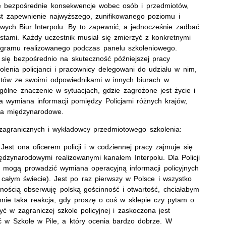
ię bezpośrednie konsekwencje wobec osób i przedmiotów,
st zapewnienie najwyższego, zunifikowanego poziomu i
ych Biur Interpolu. By to zapewnić, a jednocześnie zadbać
stami. Każdy uczestnik musiał się zmierzyć z konkretnymi
rogramu realizowanego podczas panelu szkoleniowego.
ię bezpośrednio na skuteczność późniejszej pracy
kolenia policjanci i pracownicy delegowani do udziału w nim,
któw ze swoimi odpowiednikami w innych biurach w
gólne znaczenie w sytuacjach, gdzie zagrożone jest życie i
na wymiana informacji pomiędzy Policjami różnych krajów,
ura międzynarodowe.
zagranicznych i wykładowcy przedmiotowego szkolenia:
 Jest ona oficerem policji i w codziennej pracy zajmuje się
dzynarodowymi realizowanymi kanałem Interpolu. Dla Policji
m mogą prowadzić wymiana operacyjną informacji policyjnych
 całym świecie). Jest po raz pierwszy w Polsce i wszystko
emnością obserwuję polską gościnność i otwartość, chciałabym
nie taka reakcja, gdy proszę o coś w sklepie czy pytam o
ć w zagraniczej szkole policyjnej i zaskoczona jest
ć w Szkole w Pile, a który ocenia bardzo dobrze. W