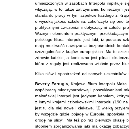
umieszczonych w zasobach Interpolu implikuje s
włączając w to także zatrzymanie, koniecznym je
standardu pracy w tym aspekcie każdego z Krajow
o wysoką jakość szkolenia, zakończyło się ono te
praktycznymi ćwiczeniami dotyczącymi całości p
Ważnym elementem praktycznym przekładającym s
polskiego Biura Interpolu jest fakt, iż podczas sz
mają możliwość nawiązania bezpośrednich konta
szczególności z krajów europejskich. Ma to szcze
zdrowie ludzkie, a konieczna jest pilna i skutecz
która z reguły jest realizowana właśnie przez bi
Kilka słów i spostrzeżeń od samych uczestników 
Beverly Farrugia
, Krajowe Biuro Interpolu Malta.
współpracą międzynarodową i poszukiwaniami mię
maltańskiej Interpol jest jedynym kanałem, który
z innymi krajami członkowskimi Interpolu (190 na
jest tu dla niej nowe i ciekawe. "Z wielką przyj
by wszędzie gdzie pojadę w Europie, spotykała m
drogę na ulicy". Ma też po raz pierwszy okazję by
stopniem zorganizowania jaki ma okazję zobaczy