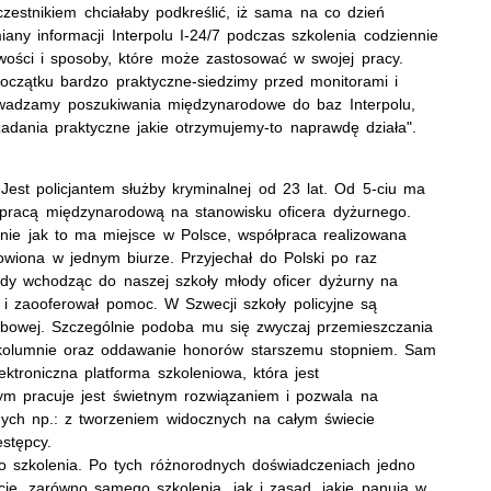
uczestnikiem chciałaby podkreślić, iż sama na co dzień
any informacji Interpolu I-24/7 podczas szkolenia codziennie
ości i sposoby, które może zastosować w swojej pracy.
początku bardzo praktyczne-siedzimy przed monitorami i
wadzamy poszukiwania międzynarodowe do baz Interpolu,
dania praktyczne jakie otrzymujemy-to naprawdę działa".
 Jest policjantem służby kryminalnej od 23 lat. Od 5-ciu ma
pracą międzynarodową na stanowisku oficera dyżurnego.
bnie jak to ma miejsce w Polsce, współpraca realizowana
cowiona w jednym biurze. Przyjechał do Polski po raz
gdy wchodząc do naszej szkoły młody oficer dyżurny na
 i zaooferował pomoc. W Szwecji szkoły policyjne są
ztabowej. Szczególnie podoba mu się zwyczaj przemieszczania
j kolumnie oraz oddawanie honorów starszemu stopniem. Sam
ektroniczna platforma szkoleniowa, która jest
m pracuje jest świetnym rozwiązaniem i pozwala na
nych np.: z tworzeniem widocznych na całym świecie
stępcy.
o szkolenia. Po tych różnorodnych doświadczeniach jedno
cję, zarówno samego szkolenia, jak i zasad, jakie panują w