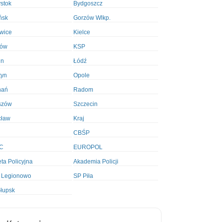
ystok
Bydgoszcz
ńsk
Gorzów Wlkp.
wice
Kielce
ków
KSP
in
Łódź
tyn
Opole
nań
Radom
szów
Szczecin
cław
Kraj
CBŚP
C
EUROPOL
ta Policyjna
Akademia Policji
 Legionowo
SP Piła
łupsk