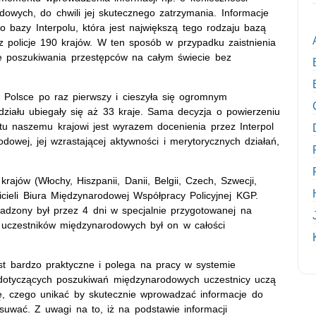
owych, do chwili jej skutecznego zatrzymania. Informacje
bazy Interpolu, która jest największą tego rodzaju bazą
 policje 190 krajów. W ten sposób w przypadku zaistnienia
zne poszukiwania przestępców na całym świecie bez
 Polsce po raz pierwszy i cieszyła się ogromnym
ziału ubiegały się aż 33 kraje. Sama decyzja o powierzeniu
ktu naszemu krajowi jest wyrazem docenienia przez Interpol
odowej, jej wzrastającej aktywności i merytorycznych działań,
rajów (Włochy, Hiszpanii, Danii, Belgii, Czech, Szwecji,
awicieli Biura Międzynarodowej Współpracy Policyjnej KGP.
owadzony był przez 4 dni w specjalnie przygotowanej na
a uczestników międzynarodowych był on w całości
st bardzo praktyczne i polega na pracy w systemie
 dotyczących poszukiwań międzynarodowych uczestnicy uczą
gę, czego unikać by skutecznie wprowadzać informacje do
suwać. Z uwagi na to, iż na podstawie informacji