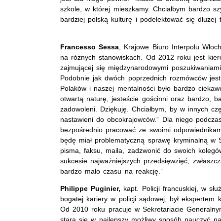
szkole, w której mieszkamy. Chciałbym bardzo sz
bardziej polską kulturę i podelektować się dłużej
Francesso Sessa
, Krajowe Biuro Interpolu Włoc
na różnych stanowiskach. Od 2012 roku jest kie
zajmującej się międzynarodowymi poszukiwaniami
Podobnie jak dwóch poprzednich rozmówców jest
Polaków i naszej mentalności było bardzo ciekawe
otwartą naturę, jesteście gościnni oraz bardzo, 
zadowoleni. Dziękuję. Chciałbym, by w innych częś
nastawieni do obcokrajowców.” Dla niego podczas
bezpośrednio pracować ze swoimi odpowiednikami 
będę miał problematyczną sprawę kryminalną w S
pisma, faksu, maila, zadzwonić do swoich koleg
sukcesie najważniejszych przedsięwzięć, zwłaszcz
bardzo mało czasu na reakcję.”
Philippe Puginier,
kapt. Policji francuskiej, w s
bogatej kariery w policji sądowej, był ekspertem 
Od 2010 roku pracuje w Sekretariacie Generalny
stara się w najlepszy możliwy sposób nauczyć na