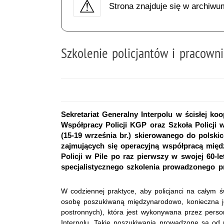
Strona znajduje się w archiwu
Szkolenie policjantów i pracown
Sekretariat Generalny Interpolu w ścisłej ko
Współpracy Policji KGP oraz Szkoła Policji 
(15-19 września br.) skierowanego do polski
zajmujących się operacyjną współpracą międ
Policji w Pile po raz pierwszy w swojej 60-le
specjalistycznego szkolenia prowadzonego pr
W codziennej praktyce, aby policjanci na całym ś
osobę poszukiwaną międzynarodowo, konieczna je
postronnych), która jest wykonywana przez pers
Interpolu. Takie poszukiwania prowadzone są od