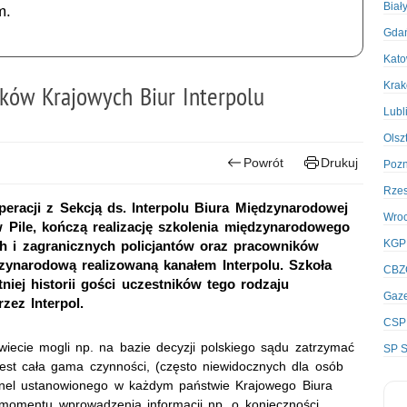
Biał
m.
Gda
Kato
Kra
ików Krajowych Biur Interpolu
Lubl
Olsz
Powrót
Drukuj
Poz
Rze
operacji z Sekcją ds. Interpolu Biura Międzynarodowej
Wro
w Pile, kończą realizację szkolenia międzynarodowego
KGP
ch i zagranicznych policjantów oraz pracowników
zynarodową realizowaną kanałem Interpolu. Szkoła
CBZ
tniej historii gości uczestników tego rodzaju
Gaze
zez Interpol.
CSP
wiecie mogli np. na bazie decyzji polskiego sądu zatrzymać
SP S
st cała gama czynności, (często niewidocznych dla osób
onel ustanowionego w każdym państwie Krajowego Biura
 momentu wprowadzenia informacji np. o konieczności