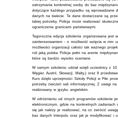
zatrzymania konkretnej osoby do baz międzynarod
dotyczące każdego przypadku są wprowadzane do 
danych na świecie. Te dane dostarczane są przez
takiej potrzeby, Policja może realizować skutec
ograniczenia granicami państwowymi.
Tegoroczna edycja szkolenia organizowana jest w
zainteresowaniem - o możliwość wzięcia w nim ud
możliwości organizacji całości tak ważnego proje
roli jaką polska Policja pełni na arenie międzynar
które są bardzo wysoko oceniane.
W samym szkoleniu udział wzięli uczestnicy z 10 k
Węgier, Austrii, Słowacji, Malty,) oraz 8 przedst
Kurs dzięki uprzejmości Szkoły Policji w Pile pr
potrzeby ćwiczeń sali informatycznej. Z uwagi n
realizowany w języku angielskim.
W odróżnieniu od innych programów szkolenie je
elektronicznym, gdzie na konkretnych zadaniach
się jak należy je realizować, na co zwrócić uwa
baz danych Interpolu oraz jak je modyfikować i u