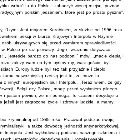
ybko wrócić tu do Polski i zobaczyć więcej miejsc, poznać
 tradycyjnym polskim jedzeniem, które jest po prostu pyszne".
hy, Rzym. Jest majorem Karabinieri, w służbie od 1996 roku
rownikiem Sekcji w Biurze Krajowym Interpolu w Rzymie
 osób ukrywających się przed wymiarem sprawiedliwości.
 w Polsce po raz pierwszy. Jego wrażenie dotyczące
: „ jesteście bardzo do nas podobni,” mówi, „macie ciepłą i
bardzo zależy wam na tym byśmy my, wasi goście, byli
ciach Europy ludzie byli też tak przyjaźnie i ciepło
 kursu najważniejszą rzeczą jest to, że może tu
z innych europejskich biur Interpolu. „Teraz wiem, że gdy
zwecji, Belgii czy Polsce, mogę przed wysłaniem pilnego
ów i jestem pewien, że mi pomogą. To czasem decyduje o
a jeżeli jest zagrożone życie i zdrowie ludzkie, a mamy
łużbie kryminalnej od 1995 roku. Pracował podczas swojej
kryminalistyki, a także dowódcą jednostki antynarkotykowej.
m Interpolu. Jest wykładowcą podczas naszego szkolenia i
szych uczestników identyfikowania i rozwiązywania