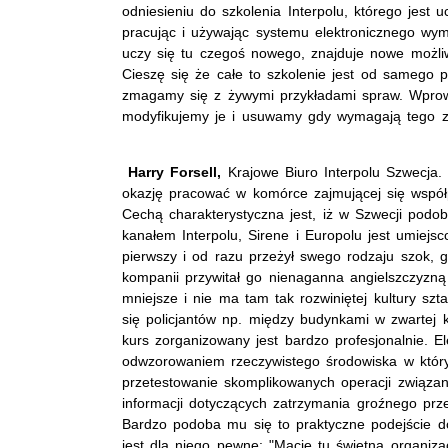
odniesieniu do szkolenia Interpolu, którego jest 
pracując i używając systemu elektronicznego wymi
uczy się tu czegoś nowego, znajduje nowe możliw
Cieszę się że całe to szkolenie jest od samego 
zmagamy się z żywymi przykładami spraw. Wpro
modyfikujemy je i usuwamy gdy wymagają tego za
Harry Forsell,
Krajowe Biuro Interpolu Szwecja.
okazję pracować w komórce zajmującej się współ
Cechą charakterystyczna jest, iż w Szwecji podo
kanałem Interpolu, Sirene i Europolu jest umiejs
pierwszy i od razu przeżył swego rodzaju szok, 
kompanii przywitał go nienaganna angielszczyzną
mniejsze i nie ma tam tak rozwiniętej kultury s
się policjantów np. między budynkami w zwarte
kurs zorganizowany jest bardzo profesjonalnie. El
odwzorowaniem rzeczywistego środowiska w który
przetestowanie skomplikowanych operacji związa
informacji dotyczących zatrzymania groźnego prze
Bardzo podoba mu się to praktyczne podejście d
jest dla niego pewne: "Macie tu świetną organiza