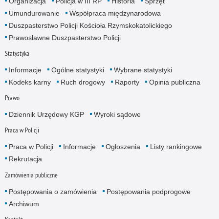
Organizacja
Policja w III RP
Historia
Sprzęt
Umundurowanie
Współpraca międzynarodowa
Duszpasterstwo Policji Kościoła Rzymskokatolickiego
Prawosławne Duszpasterstwo Policji
Statystyka
Informacje
Ogólne statystyki
Wybrane statystyki
Kodeks karny
Ruch drogowy
Raporty
Opinia publiczna
Prawo
Dziennik Urzędowy KGP
Wyroki sądowe
Praca w Policji
Praca w Policji
Informacje
Ogłoszenia
Listy rankingowe
Rekrutacja
Zamówienia publiczne
Postępowania o zamówienia
Postępowania podprogowe
Archiwum