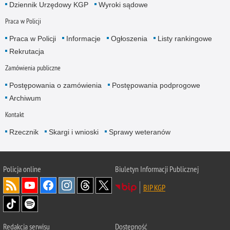
Dziennik Urzędowy KGP
Wyroki sądowe
Praca w Policji
Praca w Policji
Informacje
Ogłoszenia
Listy rankingowe
Rekrutacja
Zamówienia publiczne
Postępowania o zamówienia
Postępowania podprogowe
Archiwum
Kontakt
Rzecznik
Skargi i wnioski
Sprawy weteranów
Policja
online
Biuletyn Informacji Publicznej
BIP KGP
Redakcja serwisu
Dostępność