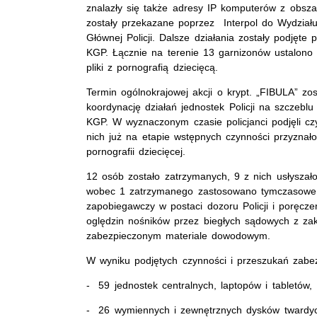
znalazły się także adresy IP komputerów z obsza
zostały przekazane poprzez Interpol do Wydzia
Głównej Policji. Dalsze działania zostały podjęte
KGP. Łącznie na terenie 13 garnizonów ustalono
pliki z pornografią dziecięcą.
Termin ogólnokrajowej akcji o krypt. „FIBULA” z
koordynację działań jednostek Policji na szcze
KGP. W wyznaczonym czasie policjanci podjęli 
nich już na etapie wstępnych czynności przyznało
pornografii dziecięcej.
12 osób zostało zatrzymanych, 9 z nich usłyszało
wobec 1 zatrzymanego zastosowano tymczasowe 
zapobiegawczy w postaci dozoru Policji i poręcz
oględzin nośników przez biegłych sądowych z zakr
zabezpieczonym materiale dowodowym.
W wyniku podjętych czynności i przeszukań zabe
- 59 jednostek centralnych, laptopów i tabletów,
- 26 wymiennych i zewnętrznych dysków twardy