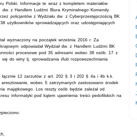
ru Polski. Informacje te wraz z kompletem materiałów
łu dw. z Handlem Ludźmi Biura Kryminalnego Komendy
 przez policjantów z Wydziału dw. z Cyberprzestępczością BK
 38 użytkowników sprowadzających oraz udostępniających
ostał wyznaczony na początek września 2016 r. Za
blu krajowym odpowiadał Wydział dw. z Handlem Ludźmi BK
czynności procesowe pod 35 adresami wobec 38 osób. 17 z
 się do winy tj. sprowadzania i/lub rozpowszechniania
 łącznie 12 zarzutów z art. 202 § 3 i 202 § 4a i 4b k.k.
aresztowanie, wobec 5 zatrzymanych zastosowano środek
enia majątkowego. Los reszty osób będzie zależał od
esu informatyki pod kątem ujawnienia treści pedofilskich na
zpieczono:
ch,