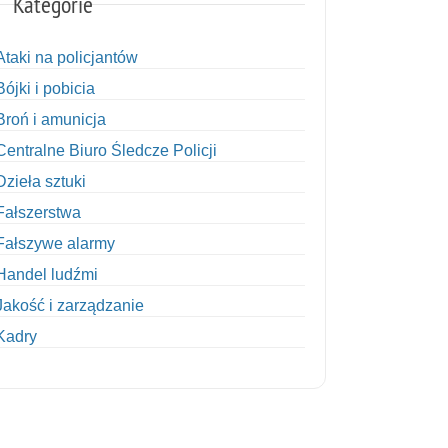
Kategorie
Ataki na policjantów
Bójki i pobicia
Broń i amunicja
Centralne Biuro Śledcze Policji
Dzieła sztuki
Fałszerstwa
Fałszywe alarmy
Handel ludźmi
Jakość i zarządzanie
Kadry
Kobiety w Policji
Korupcja
Kradzież