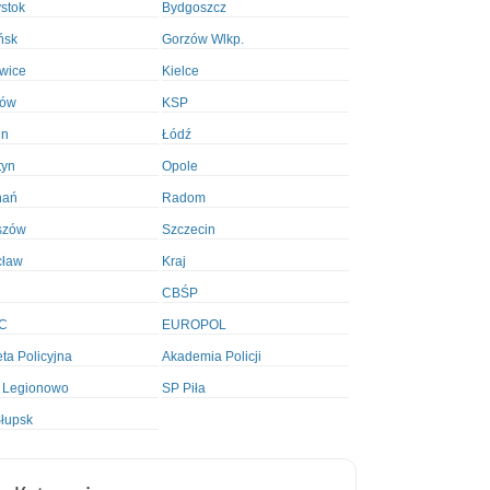
ystok
Bydgoszcz
ńsk
Gorzów Wlkp.
wice
Kielce
ków
KSP
in
Łódź
tyn
Opole
nań
Radom
szów
Szczecin
cław
Kraj
CBŚP
C
EUROPOL
ta Policyjna
Akademia Policji
 Legionowo
SP Piła
łupsk