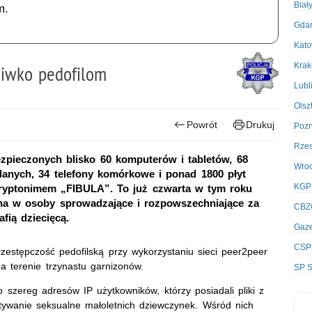
Biał
m.
Gda
Kato
Kra
ciwko pedofilom
Lubl
Olsz
Powrót
Drukuj
Poz
Rze
zpieczonych blisko 60 komputerów i tabletów, 68
Wro
anych, 34 telefony komórkowe i ponad 1800 płyt
KGP
kryptonimem „FIBULA”. To już czwarta w tym roku
zona w osoby sprowadzające i rozpowszechniające za
CBZ
fią dziecięcą.
Gaze
CSP
zestępczość pedofilską przy wykorzystaniu sieci peer2peer
 terenie trzynastu garnizonów.
SP S
 szereg adresów IP użytkowników, którzy posiadali pliki z
stywanie seksualne małoletnich dziewczynek. Wśród nich