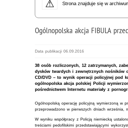
Strona znajduje się w archiwu
Ogólnopolska akcja FIBULA prze
Data publikacji 06.09.2016
38 osób rozliczonych, 12 zatrzymanych, zabe
dysków twardych i zewnętrznych nośników d
CD/DVD – to wynik operacji policyjnej pod 
ogólnopolska akcja polskiej Policji wymier
pośrednictwem Internetu materiały z pornogra
Ogólnopolską operację policyjną wymierzoną w pr
przeprowadzono w pierwszych dniach września, na
W wyniku współpracy z Policją niemiecką ustalono
treściami pedofilskimi przedstawiającymi wykorzy