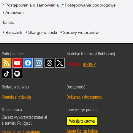
Postępowania o zamówienia
Postępowania podprogowe
Archiwum
Kontakt
Rzecznik
Skargi i wnioski
Sprawy weteranów
Policja
online
Biuletyn Informacji Publicznej
BIP KGP
Redakcja serwisu
Dostępność
Kontakt z redakcją
Deklaracja dostępności
Nota prawna
Inne wersje portalu
Chcesz wykorzystać materiał
Wersja tekstowa
z serwisu Policja.pl.
About Polish Police
Zapoznaj się z zasadami