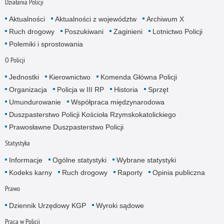
Działania Policji
Aktualności
Aktualności z województw
Archiwum X
Ruch drogowy
Poszukiwani
Zaginieni
Lotnictwo Policji
Polemiki i sprostowania
O Policji
Jednostki
Kierownictwo
Komenda Główna Policji
Organizacja
Policja w III RP
Historia
Sprzęt
Umundurowanie
Współpraca międzynarodowa
Duszpasterstwo Policji Kościoła Rzymskokatolickiego
Prawosławne Duszpasterstwo Policji
Statystyka
Informacje
Ogólne statystyki
Wybrane statystyki
Kodeks karny
Ruch drogowy
Raporty
Opinia publiczna
Prawo
Dziennik Urzędowy KGP
Wyroki sądowe
Praca w Policji