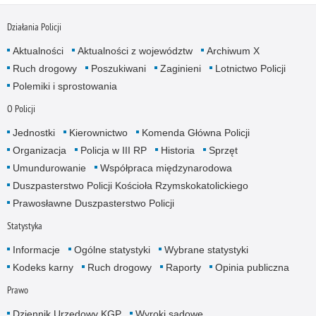
Działania Policji
Aktualności
Aktualności z województw
Archiwum X
Ruch drogowy
Poszukiwani
Zaginieni
Lotnictwo Policji
Polemiki i sprostowania
O Policji
Jednostki
Kierownictwo
Komenda Główna Policji
Organizacja
Policja w III RP
Historia
Sprzęt
Umundurowanie
Współpraca międzynarodowa
Duszpasterstwo Policji Kościoła Rzymskokatolickiego
Prawosławne Duszpasterstwo Policji
Statystyka
Informacje
Ogólne statystyki
Wybrane statystyki
Kodeks karny
Ruch drogowy
Raporty
Opinia publiczna
Prawo
Dziennik Urzędowy KGP
Wyroki sądowe