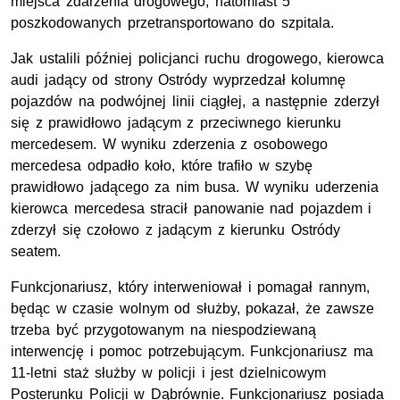
miejsca zdarzenia drogowego, natomiast 5
poszkodowanych przetransportowano do szpitala.
Jak ustalili później policjanci ruchu drogowego, kierowca
audi jadący od strony Ostródy wyprzedzał kolumnę
pojazdów na podwójnej linii ciągłej, a następnie zderzył
się z prawidłowo jadącym z przeciwnego kierunku
mercedesem. W wyniku zderzenia z osobowego
mercedesa odpadło koło, które trafiło w szybę
prawidłowo jadącego za nim busa. W wyniku uderzenia
kierowca mercedesa stracił panowanie nad pojazdem i
zderzył się czołowo z jadącym z kierunku Ostródy
seatem.
Funkcjonariusz, który interweniował i pomagał rannym,
będąc w czasie wolnym od służby, pokazał, że zawsze
trzeba być przygotowanym na niespodziewaną
interwencję i pomoc potrzebującym. Funkcjonariusz ma
11-letni staż służby w policji i jest dzielnicowym
Posterunku Policji w Dąbrównie. Funkcjonariusz posiada