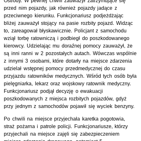
Ostródy. W pewnej chwili zauważył zatrzymujące się
przed nim pojazdy, jak również pojazdy jadące z
przeciwnego kierunku. Funkcjonariusz podjeżdżając
bliżej zauważył stojący na pasie rozbity pojazd. Widząc
to, zareagował błyskawicznie. Policjant z samochodu
wziął torbę ratowniczą i podbiegł do poszkodowanego
kierowcy. Udzielając mu doraźnej pomocy zauważył, że
są inni ranni w 2 pozostałych autach. Wówczas wspólnie
z innymi 3 osobami, które dotarły na miejsce zdarzenia
udzielał wstępnej pomocy przedmedycznej do czasu
przyjazdu ratowników medycznych. Wśród tych osób była
pielęgniarka, lekarz oraz wojskowy ratownik medyczny.
Funkcjonariusz podjął decyzję o ewakuacji
poszkodowanych z miejsca rozbitych pojazdów, gdyż
przy jednym z samochodów pojawił się wyciek benzyny.
Po chwili na miejsce przyjechała karetka pogotowia,
straż pożarna i patrole policji. Funkcjonariusze, którzy
przyjechali na miejsce zajęli się zabezpieczeniem