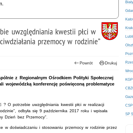
Biał
m.
Gda
Kato
Kra
bie uwzględniania kwestii płci w
Lubl
zeciwdziałania przemocy w rodzinie”
Olsz
Poz
Rze
Powrót
Drukuj
Wro
ólnie z Regionalnym Ośrodkiem Polityki Społecznej
KGP
ali wojewódzką konferencję poświęconą problematyce
CBZ
Gaze
? O potrzebie uwzględniania kwestii płci w realizacji
CSP
odzinie”, odbyła się 9 października 2017 roku i wpisała
SP S
wy Dzień bez Przemocy”.
ce w doświadczaniu i stosowaniu przemocy w rodzinie przez