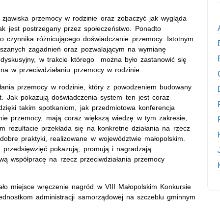
i zjawiska przemocy w rodzinie oraz zobaczyć jak wygląda
jak jest postrzegany przez społeczeństwo. Ponadto
ko czynnika różnicującego doświadczanie przemocy. Istotnym
ruszanych zagadnień oraz pozwalającym na wymianę
yskusyjny, w trakcie którego można było zastanowić się
otna w przeciwdziałaniu przemocy w rodzinie.
iałania przemocy w rodzinie, który z powodzeniem budowany
t. Jak pokazują doświadczenia system ten jest coraz
. dzięki takim spotkaniom, jak przedmiotowa konferencja
emie przemocy, mają coraz większą wiedzę w tym zakresie,
 rezultacie przekłada się na konkretne działania na rzecz
obre praktyki, realizowane w województwie małopolskim.
u przedsięwzięć pokazują, promują i nagradzają
ową współpracę na rzecz przeciwdziałania przemocy
ało miejsce wręczenie nagród w VIII Małopolskim Konkursie
jednostkom administracji samorządowej na szczeblu gminnym