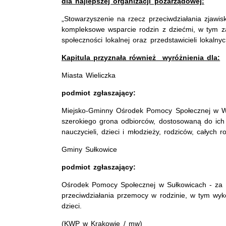
dla najlepszej organizacji pozarządowej:
„Stowarzyszenie na rzecz przeciwdziałania zjawi
kompleksowe wsparcie rodzin z dziećmi, w tym z
społeczności lokalnej oraz przedstawicieli lokalnyc
Kapitula przyznała również wyróżnienia dla:
Miasta Wieliczka
podmiot zgłaszający:
Miejsko-Gminny Ośrodek Pomocy Społecznej w Wi
szerokiego grona odbiorców, dostosowaną do ich 
nauczycieli, dzieci i młodzieży, rodziców, całych r
Gminy Sułkowice
podmiot zgłaszający:
Ośrodek Pomocy Społecznej w Sułkowicach - za n
przeciwdziałania przemocy w rodzinie, w tym wykorz
dzieci.
(KWP w Krakowie / mw)