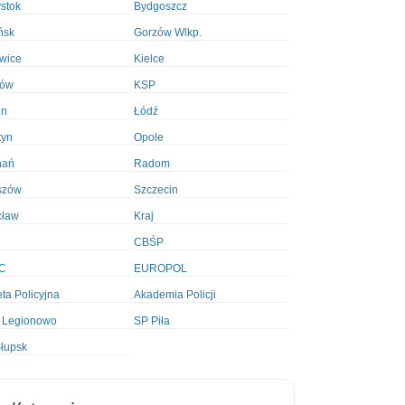
ystok
Bydgoszcz
ńsk
Gorzów Wlkp.
wice
Kielce
ków
KSP
in
Łódź
tyn
Opole
nań
Radom
szów
Szczecin
cław
Kraj
CBŚP
C
EUROPOL
ta Policyjna
Akademia Policji
 Legionowo
SP Piła
łupsk