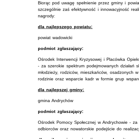
Biorąc pod uwagę spełnienie przez gminy i powi
szczególnie zaś efektywność i innowacyjność real
nagrody:
dla najlepszego powiatu:
powiat wadowicki
podmiot zgłaszający:
Ośrodek Interwencji Kryzysowej i Placówka Op
- za szerokie spektrum podejmowanych działań s
młodzieży, rodziców, mieszkańców, osadzonych 
rodzinie oraz wsparcie kadr w formie grup wspar
dla najlepszej gminy:
gmina Andrychów
podmiot zgłaszający:
Ośrodek Pomocy Społecznej w Andrychowie - za
odbiorców oraz nowatorskie podejście do realizac