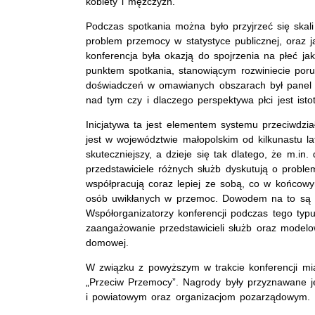
kobiety i mężczyzn.
Podczas spotkania można było przyjrzeć się skal
problem przemocy w statystyce publicznej, oraz 
konferencja była okazją do spojrzenia na płeć ja
punktem spotkania, stanowiącym rozwiniecie po
doświadczeń w omawianych obszarach był panel d
nad tym czy i dlaczego perspektywa płci jest ist
Inicjatywa ta jest elementem systemu przeciwdz
jest w województwie małopolskim od kilkunastu la
skuteczniejszy, a dzieje się tak dlatego, że m.in
przedstawiciele różnych służb dyskutują o probl
współpracują coraz lepiej ze sobą, co w końcowym
osób uwikłanych w przemoc. Dowodem na to są d
Współorganizatorzy konferencji podczas tego typ
zaangażowanie przedstawicieli służb oraz model
domowej.
W związku z powyższym w trakcie konferencji mi
„Przeciw Przemocy”. Nagrody były przyznawane 
i powiatowym oraz organizacjom pozarządowym.