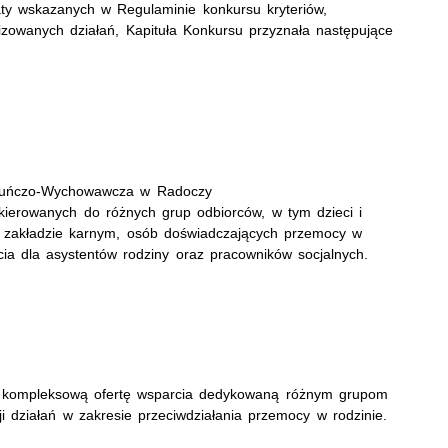
aty wskazanych w Regulaminie konkursu kryteriów,
izowanych działań, Kapituła Konkursu przyznała następujące
iekuńczo-Wychowawcza w Radoczy
kierowanych do różnych grup odbiorców, w tym dzieci i
w zakładzie karnym, osób doświadczających przemocy w
cia dla asystentów rodziny oraz pracowników socjalnych.
 kompleksową ofertę wsparcia dedykowaną różnym grupom
ji działań w zakresie przeciwdziałania przemocy w rodzinie.