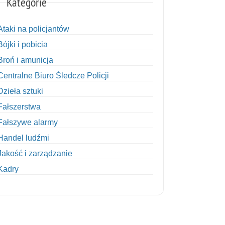
Kategorie
Ataki na policjantów
Bójki i pobicia
Broń i amunicja
Centralne Biuro Śledcze Policji
Dzieła sztuki
Fałszerstwa
Fałszywe alarmy
Handel ludźmi
Jakość i zarządzanie
Kadry
Kobiety w Policji
Korupcja
Kradzież