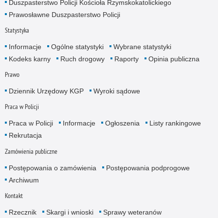
Duszpasterstwo Policji Kościoła Rzymskokatolickiego
Prawosławne Duszpasterstwo Policji
Statystyka
Informacje
Ogólne statystyki
Wybrane statystyki
Kodeks karny
Ruch drogowy
Raporty
Opinia publiczna
Prawo
Dziennik Urzędowy KGP
Wyroki sądowe
Praca w Policji
Praca w Policji
Informacje
Ogłoszenia
Listy rankingowe
Rekrutacja
Zamówienia publiczne
Postępowania o zamówienia
Postępowania podprogowe
Archiwum
Kontakt
Rzecznik
Skargi i wnioski
Sprawy weteranów