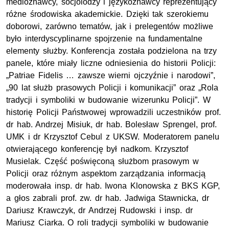
medioznawcy, socjolodzy i językoznawcy reprezentujący
różne środowiska akademickie. Dzięki tak szerokiemu
doborowi, zarówno tematów, jak i prelegentów możliwe
było interdyscyplinarne spojrzenie na fundamentalne
elementy służby. Konferencja została podzielona na trzy
panele, które miały liczne odniesienia do historii Policji:
„Patriae Fidelis … zawsze wierni ojczyźnie i narodowi”,
„90 lat służb prasowych Policji i komunikacji” oraz „Rola
tradycji i symboliki w budowanie wizerunku Policji”. W
historię Policji Państwowej wprowadzili uczestników prof.
dr hab. Andrzej Misiuk, dr hab. Bolesław Sprengel, prof.
UMK i dr Krzysztof Cebul z UKSW. Moderatorem panelu
otwierającego konferencję był nadkom. Krzysztof
Musielak. Część poświęconą służbom prasowym w
Policji oraz różnym aspektom zarządzania informacją
moderowała insp. dr hab. Iwona Klonowska z BKS KGP,
a głos zabrali prof. zw. dr hab. Jadwiga Stawnicka, dr
Dariusz Krawczyk, dr Andrzej Rudowski i insp. dr
Mariusz Ciarka. O roli tradycji symboliki w budowanie