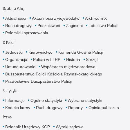
Działania Policji
Aktualności
Aktualności z województw
Archiwum X
Ruch drogowy
Poszukiwani
Zaginieni
Lotnictwo Policji
Polemiki i sprostowania
O Policji
Jednostki
Kierownictwo
Komenda Główna Policji
Organizacja
Policja w III RP
Historia
Sprzęt
Umundurowanie
Współpraca międzynarodowa
Duszpasterstwo Policji Kościoła Rzymskokatolickiego
Prawosławne Duszpasterstwo Policji
Statystyka
Informacje
Ogólne statystyki
Wybrane statystyki
Kodeks karny
Ruch drogowy
Raporty
Opinia publiczna
Prawo
Dziennik Urzędowy KGP
Wyroki sądowe