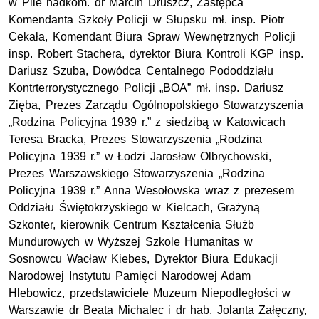
w Pile nadkom. dr Marcin Druszcz, Zastępca
Komendanta Szkoły Policji w Słupsku mł. insp. Piotr
Cekała, Komendant Biura Spraw Wewnętrznych Policji
insp. Robert Stachera, dyrektor Biura Kontroli KGP insp.
Dariusz Szuba, Dowódca Centalnego Pododdziału
Kontrterrorystycznego Policji „BOA” mł. insp. Dariusz
Zięba, Prezes Zarządu Ogólnopolskiego Stowarzyszenia
„Rodzina Policyjna 1939 r.” z siedzibą w Katowicach
Teresa Bracka, Prezes Stowarzyszenia „Rodzina
Policyjna 1939 r.” w Łodzi Jarosław Olbrychowski,
Prezes Warszawskiego Stowarzyszenia „Rodzina
Policyjna 1939 r.” Anna Wesołowska wraz z prezesem
Oddziału Świętokrzyskiego w Kielcach, Grażyną
Szkonter, kierownik Centrum Kształcenia Służb
Mundurowych w Wyższej Szkole Humanitas w
Sosnowcu Wacław Kiebes, Dyrektor Biura Edukacji
Narodowej Instytutu Pamięci Narodowej Adam
Hlebowicz, przedstawiciele Muzeum Niepodległości w
Warszawie dr Beata Michalec i dr hab. Jolanta Załęczny,