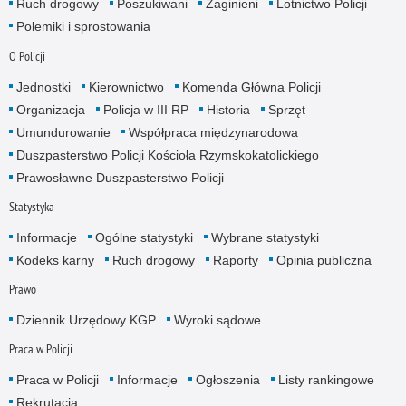
Ruch drogowy
Poszukiwani
Zaginieni
Lotnictwo Policji
Polemiki i sprostowania
O Policji
Jednostki
Kierownictwo
Komenda Główna Policji
Organizacja
Policja w III RP
Historia
Sprzęt
Umundurowanie
Współpraca międzynarodowa
Duszpasterstwo Policji Kościoła Rzymskokatolickiego
Prawosławne Duszpasterstwo Policji
Statystyka
Informacje
Ogólne statystyki
Wybrane statystyki
Kodeks karny
Ruch drogowy
Raporty
Opinia publiczna
Prawo
Dziennik Urzędowy KGP
Wyroki sądowe
Praca w Policji
Praca w Policji
Informacje
Ogłoszenia
Listy rankingowe
Rekrutacja