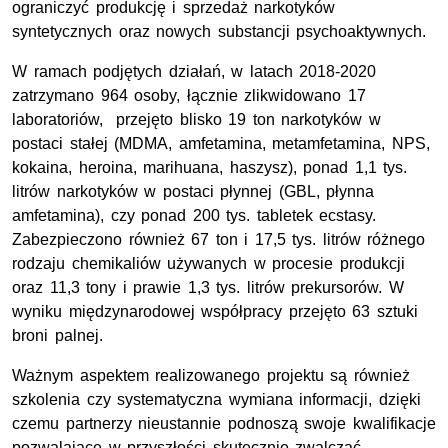
ograniczyć produkcję i sprzedaż narkotyków
syntetycznych oraz nowych substancji psychoaktywnych.
W ramach podjętych działań, w latach 2018-2020
zatrzymano 964 osoby, łącznie zlikwidowano 17
laboratoriów, przejęto blisko 19 ton narkotyków w
postaci stałej (MDMA, amfetamina, metamfetamina, NPS,
kokaina, heroina, marihuana, haszysz), ponad 1,1 tys.
litrów narkotyków w postaci płynnej (GBL, płynna
amfetamina), czy ponad 200 tys. tabletek ecstasy.
Zabezpieczono również 67 ton i 17,5 tys. litrów różnego
rodzaju chemikaliów używanych w procesie produkcji
oraz 11,3 tony i prawie 1,3 tys. litrów prekursorów. W
wyniku międzynarodowej współpracy przejęto 63 sztuki
broni palnej.
Ważnym aspektem realizowanego projektu są również
szkolenia czy systematyczna wymiana informacji, dzięki
czemu partnerzy nieustannie podnoszą swoje kwalifikacje
pozwalające w przyszłości skutecznie zwalczać