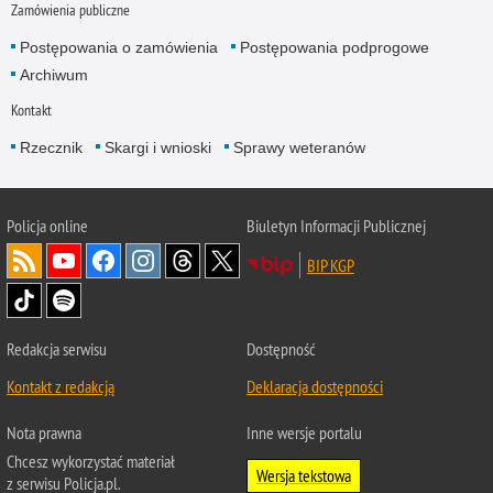
Zamówienia publiczne
Postępowania o zamówienia
Postępowania podprogowe
Archiwum
Kontakt
Rzecznik
Skargi i wnioski
Sprawy weteranów
Policja
online
Biuletyn Informacji Publicznej
BIP KGP
Redakcja serwisu
Dostępność
Kontakt z redakcją
Deklaracja dostępności
Nota prawna
Inne wersje portalu
Chcesz wykorzystać materiał
Wersja tekstowa
z serwisu Policja.pl.