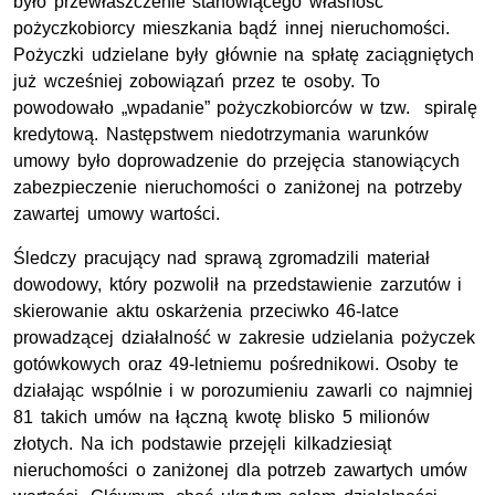
było przewłaszczenie stanowiącego własność
pożyczkobiorcy mieszkania bądź innej nieruchomości.
Pożyczki udzielane były głównie na spłatę zaciągniętych
już wcześniej zobowiązań przez te osoby. To
powodowało „wpadanie” pożyczkobiorców w tzw. spiralę
kredytową. Następstwem niedotrzymania warunków
umowy było doprowadzenie do przejęcia stanowiących
zabezpieczenie nieruchomości o zaniżonej na potrzeby
zawartej umowy wartości.
Śledczy pracujący nad sprawą zgromadzili materiał
dowodowy, który pozwolił na przedstawienie zarzutów i
skierowanie aktu oskarżenia przeciwko 46-latce
prowadzącej działalność w zakresie udzielania pożyczek
gotówkowych oraz 49-letniemu pośrednikowi. Osoby te
działając wspólnie i w porozumieniu zawarli co najmniej
81 takich umów na łączną kwotę blisko 5 milionów
złotych. Na ich podstawie przejęli kilkadziesiąt
nieruchomości o zaniżonej dla potrzeb zawartych umów