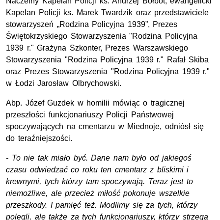
Naczelny Kapelan Policji ks. Andrzej Bołbot
,
ewangelicki
Kapelan Policji ks. Marek Twardzik oraz przedstawiciele
stowarzyszeń „Rodzina Policyjna 1939”, Prezes
Świętokrzyskiego Stowarzyszenia "Rodzina Policyjna
1939 r." Grażyna Szkonter, Prezes Warszawskiego
Stowarzyszenia "Rodzina Policyjna 1939 r." Rafał Skiba
oraz Prezes Stowarzyszenia "Rodzina Policyjna 1939 r."
w Łodzi Jarosław Olbrychowski.
Abp. Józef Guzdek w homilii mówiąc o tragicznej
przeszłości funkcjonariuszy Policji Państwowej
spoczywających na cmentarzu w Miednoje, odniósł się
do teraźniejszości.
- To nie tak miało być. Dane nam było od jakiegoś
czasu odwiedzać co roku ten cmentarz z bliskimi i
krewnymi, tych którzy tam spoczywają. Teraz jest to
niemożliwe, ale przecież miłość pokonuje wszelkie
przeszkody. I pamięć też. Modlimy się za tych, którzy
polegli, ale także za tych funkcjonariuszy, którzy strzegą