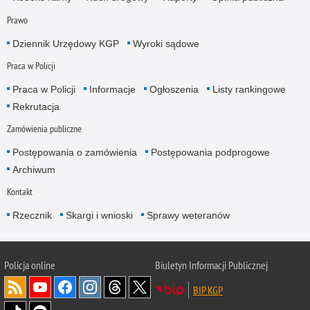
Prawo
Dziennik Urzędowy KGP
Wyroki sądowe
Praca w Policji
Praca w Policji
Informacje
Ogłoszenia
Listy rankingowe
Rekrutacja
Zamówienia publiczne
Postępowania o zamówienia
Postępowania podprogowe
Archiwum
Kontakt
Rzecznik
Skargi i wnioski
Sprawy weteranów
Policja
online
Biuletyn Informacji Publicznej
BIP KGP