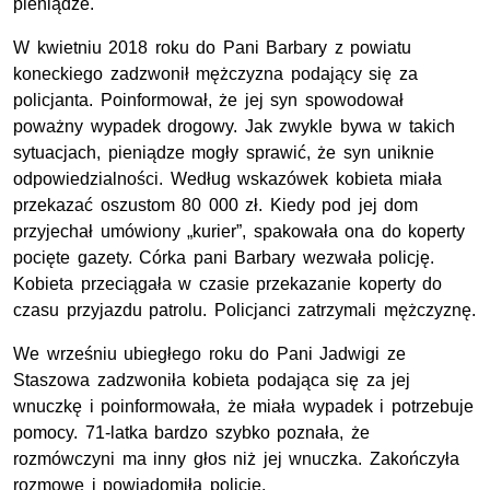
pieniądze.
W kwietniu 2018 roku do Pani Barbary z powiatu
koneckiego zadzwonił mężczyzna podający się za
policjanta. Poinformował, że jej syn spowodował
poważny wypadek drogowy. Jak zwykle bywa w takich
sytuacjach, pieniądze mogły sprawić, że syn uniknie
odpowiedzialności. Według wskazówek kobieta miała
przekazać oszustom 80 000 zł. Kiedy pod jej dom
przyjechał umówiony „kurier”, spakowała ona do koperty
pocięte gazety. Córka pani Barbary wezwała policję.
Kobieta przeciągała w czasie przekazanie koperty do
czasu przyjazdu patrolu. Policjanci zatrzymali mężczyznę.
We wrześniu ubiegłego roku do Pani Jadwigi ze
Staszowa zadzwoniła kobieta podająca się za jej
wnuczkę i poinformowała, że miała wypadek i potrzebuje
pomocy. 71-latka bardzo szybko poznała, że
rozmówczyni ma inny głos niż jej wnuczka. Zakończyła
rozmowę i powiadomiła policję.