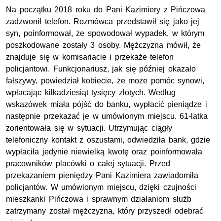
Na początku 2018 roku do Pani Kazimiery z Pińczowa
zadzwonił telefon. Rozmówca przedstawił się jako jej
syn, poinformował, że spowodował wypadek, w którym
poszkodowane zostały 3 osoby. Mężczyzna mówił, że
znajduje się w komisariacie i przekaże telefon
policjantowi. Funkcjonariusz, jak się później okazało
fałszywy, powiedział kobiecie, że może pomóc synowi,
wpłacając kilkadziesiąt tysięcy złotych. Według
wskazówek miała pójść do banku, wypłacić pieniądze i
następnie przekazać je w umówionym miejscu. 61-latka
zorientowała się w sytuacji. Utrzymując ciągły
telefoniczny kontakt z oszustami, odwiedziła bank, gdzie
wypłaciła jedynie niewielką kwotę oraz poinformowała
pracowników placówki o całej sytuacji. Przed
przekazaniem pieniędzy Pani Kazimiera zawiadomiła
policjantów. W umówionym miejscu, dzięki czujności
mieszkanki Pińczowa i sprawnym działaniom służb
zatrzymany został mężczyzna, który przyszedł odebrać