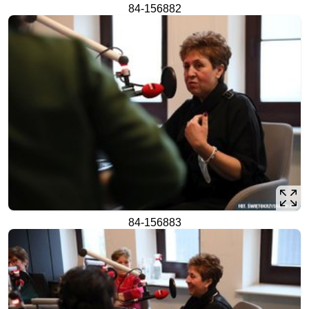
84-156882
84-156883