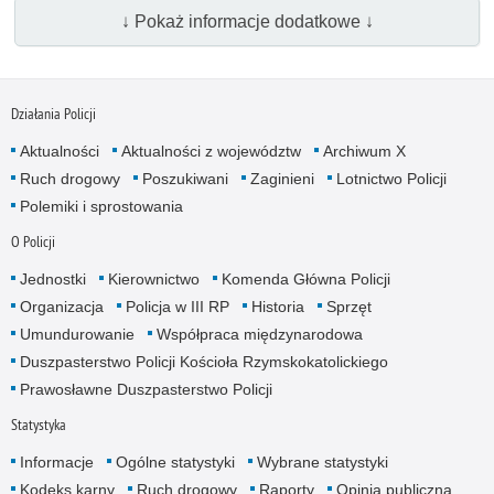
↓ Pokaż informacje dodatkowe ↓
Działania Policji
Aktualności
Aktualności z województw
Archiwum X
Ruch drogowy
Poszukiwani
Zaginieni
Lotnictwo Policji
Polemiki i sprostowania
O Policji
Jednostki
Kierownictwo
Komenda Główna Policji
Organizacja
Policja w III RP
Historia
Sprzęt
Umundurowanie
Współpraca międzynarodowa
Duszpasterstwo Policji Kościoła Rzymskokatolickiego
Prawosławne Duszpasterstwo Policji
Statystyka
Informacje
Ogólne statystyki
Wybrane statystyki
Kodeks karny
Ruch drogowy
Raporty
Opinia publiczna