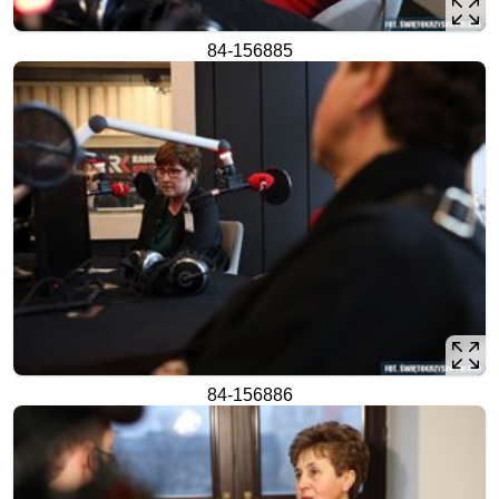
84-156885
84-156886