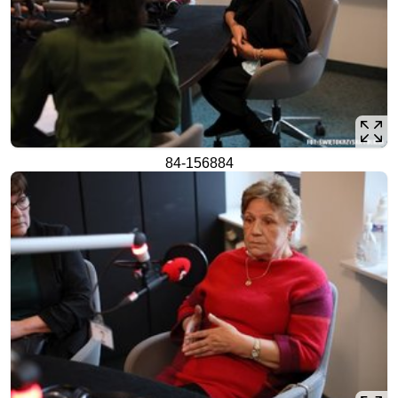
84-156884