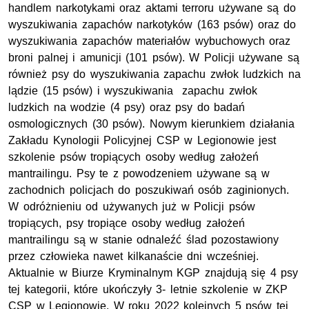
handlem narkotykami oraz aktami terroru używane są do
wyszukiwania zapachów narkotyków (163 psów) oraz do
wyszukiwania zapachów materiałów wybuchowych oraz
broni palnej i amunicji (101 psów). W Policji używane są
również psy do wyszukiwania zapachu zwłok ludzkich na
lądzie (15 psów) i wyszukiwania zapachu zwłok
ludzkich na wodzie (4 psy) oraz psy do badań
osmologicznych (30 psów). Nowym kierunkiem działania
Zakładu Kynologii Policyjnej CSP w Legionowie jest
szkolenie psów tropiących osoby według założeń
mantrailingu. Psy te z powodzeniem używane są w
zachodnich policjach do poszukiwań osób zaginionych.
W odróżnieniu od używanych już w Policji psów
tropiących, psy tropiące osoby według założeń
mantrailingu są w stanie odnaleźć ślad pozostawiony
przez człowieka nawet kilkanaście dni wcześniej.
Aktualnie w Biurze Kryminalnym KGP znajdują się 4 psy
tej kategorii, które ukończyły 3- letnie szkolenie w ZKP
CSP w Legionowie. W roku 2022 kolejnych 5 psów tej