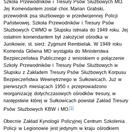
Szkoła Przewodników i Tresury Psów Służbowych MO.
Jej Komendantem został chor. Marian Grabski,
przewodnik psa służbowego w przedwojennej Policji
Państwowej. Szkoła Przewodników i Tresury Psów
Służbowych CWMO w Słupsku istniała do 1949 roku. Jej
ostatnim komendantem był założyciel ośrodka w
Junikowie, st. sierż. Zygmunt Rembielak. W 1949 roku
Komenda Główna MO wystąpiła do Ministerstwa
Bezpieczeństwa Publicznego z wnioskiem o połączenie
Szkoły Przewodników i Tresury Psów Służbowych w
Słupsku z Zakładem Tresury Psów Służbowych Korpusu
Bezpieczeństwa Wewnętrznego w Sułkowicach. Już w
pierwszych miesiącach 1950 r. przeprowadzono
reorganizację dotychczasowych ośrodków tresury, w
następstwie której w Sułkowicach powstał Zakład Tresury
[1]
Psów Służbowych KBW i MO.
Obecnie Zakład Kynologii Policyjnej Centrum Szkolenia
Policji w Legionowie jest jedynym w kraju ośrodkiem