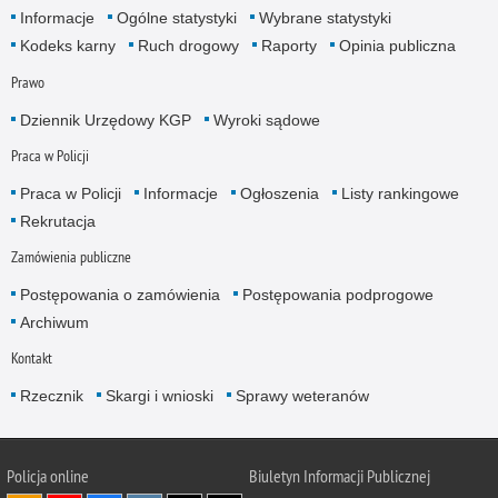
Informacje
Ogólne statystyki
Wybrane statystyki
Kodeks karny
Ruch drogowy
Raporty
Opinia publiczna
Prawo
Dziennik Urzędowy KGP
Wyroki sądowe
Praca w Policji
Praca w Policji
Informacje
Ogłoszenia
Listy rankingowe
Rekrutacja
Zamówienia publiczne
Postępowania o zamówienia
Postępowania podprogowe
Archiwum
Kontakt
Rzecznik
Skargi i wnioski
Sprawy weteranów
Policja
online
Biuletyn Informacji Publicznej