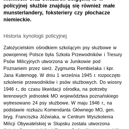
policyjnej służbie znajdują się również małe
munsterlandery, foksteriery czy płochacze
niemieckie.
Historia kynologii policyjnej
Założycielskim ośrodkiem szkolącym psy służbowe w
powojennej Polsce była Szkoła Przewodników i Tresury
Psów Milicyjnych utworzona w Junikowie pod
Poznaniem przez sierż. Zygmunta Rembielaka i kpr.
Jana Kuternogę. W dniu 1 września 1945 r. rozpoczęto
szkolenie przewodników i psów służbowych. Do wiosny
1946 r., do czasu likwidacji ośrodka, na potrzeby
terenowych jednostek MO województwa poznańskiego
wytresowano 24 psy służbowe. W maju 1946 r., na
podstawie rozkazu Komendanta Głównego MO, gen.
bryg. Franciszka Jóźwiaka, w Centrum Wyszkolenia
Milicji Obywatelskiej w Słupsku została utworzona