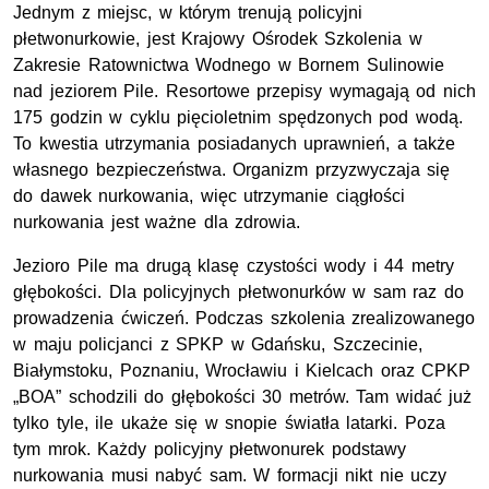
Jednym z miejsc, w którym trenują policyjni
płetwonurkowie, jest Krajowy Ośrodek Szkolenia w
Zakresie Ratownictwa Wodnego w Bornem Sulinowie
nad jeziorem Pile. Resortowe przepisy wymagają od nich
175 godzin w cyklu pięcioletnim spędzonych pod wodą.
To kwestia utrzymania posiadanych uprawnień, a także
własnego bezpieczeństwa. Organizm przyzwyczaja się
do dawek nurkowania, więc utrzymanie ciągłości
nurkowania jest ważne dla zdrowia.
Jezioro Pile ma drugą klasę czystości wody i 44 metry
głębokości. Dla policyjnych płetwonurków w sam raz do
prowadzenia ćwiczeń. Podczas szkolenia zrealizowanego
w maju policjanci z SPKP w Gdańsku, Szczecinie,
Białymstoku, Poznaniu, Wrocławiu i Kielcach oraz CPKP
„BOA” schodzili do głębokości 30 metrów. Tam widać już
tylko tyle, ile ukaże się w snopie światła latarki. Poza
tym mrok. Każdy policyjny płetwonurek podstawy
nurkowania musi nabyć sam. W formacji nikt nie uczy