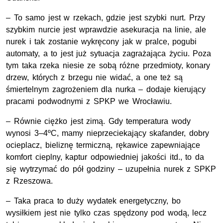
– To samo jest w rzekach, gdzie jest szybki nurt. Przy
szybkim nurcie jest wprawdzie asekuracja na linie, ale
nurek i tak zostanie wykręcony jak w pralce, pogubi
automaty, a to jest już sytuacja zagrażająca życiu. Poza
tym taka rzeka niesie ze sobą różne przedmioty, konary
drzew, których z brzegu nie widać, a one też są
śmiertelnym zagrożeniem dla nurka – dodaje kierujący
pracami podwodnymi z SPKP we Wrocławiu.
– Równie ciężko jest zimą. Gdy temperatura wody
wynosi 3–4ºC, mamy nieprzeciekający skafander, dobry
ocieplacz, bieliznę termiczną, rękawice zapewniające
komfort cieplny, kaptur odpowiedniej jakości itd., to da
się wytrzymać do pół godziny – uzupełnia nurek z SPKP
z Rzeszowa.
– Taka praca to duży wydatek energetyczny, bo
wysiłkiem jest nie tylko czas spędzony pod wodą, lecz