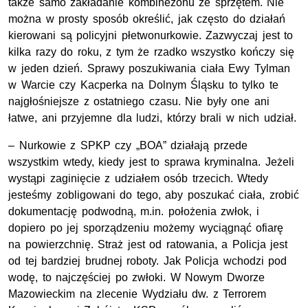
także samo zakładanie kombinezonu ze sprzętem. Nie
można w prosty sposób określić, jak często do działań
kierowani są policyjni płetwonurkowie. Zazwyczaj jest to
kilka razy do roku, z tym że rzadko wszystko kończy się
w jeden dzień. Sprawy poszukiwania ciała Ewy Tylman
w Warcie czy Kacperka na Dolnym Śląsku to tylko te
najgłośniejsze z ostatniego czasu. Nie były one ani
łatwe, ani przyjemne dla ludzi, którzy brali w nich udział.
– Nurkowie z SPKP czy „BOA” działają przede
wszystkim wtedy, kiedy jest to sprawa kryminalna. Jeżeli
wystąpi zaginięcie z udziałem osób trzecich. Wtedy
jesteśmy zobligowani do tego, aby poszukać ciała, zrobić
dokumentację podwodną, m.in. położenia zwłok, i
dopiero po jej sporządzeniu możemy wyciągnąć ofiarę
na powierzchnię. Straż jest od ratowania, a Policja jest
od tej bardziej brudnej roboty. Jak Policja wchodzi pod
wodę, to najczęściej po zwłoki. W Nowym Dworze
Mazowieckim na zlecenie Wydziału dw. z Terrorem