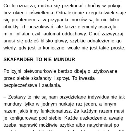
Co to oznacza, można się przekonać choćby w pokoju
bez okien i oświetlenia. Odnalezienie czegokolwiek staje
się problemem, a w przypadku nurków są to nie tylko
obiekty ich poszukiwań, ale także elementy osprzętu,
m.in. inflator, czyli automat oddechowy. Choć zazwyczaj
unosi się gdzieś blisko głowy, szybkie odnalezienie go
wtedy, gdy jest to konieczne, wcale nie jest takie proste.
SKAFANDER TO NIE MUNDUR
Policyjni płetwonurkowie bardzo dbają o użytkowane
przez siebie skafandry i sprzęt. To kwestia
bezpieczeństwa i zaufania.
– Zestawy te nie są nam przydzielane indywidualnie jak
mundury, tylko w jednym nurkuje raz jeden, a innym
razem jakiś inny funkcjonariusz. Za każdym razem musi
je konfigurować pod siebie. Każde uszkodzenie, awarię
trzeba naprawić możliwie szybko albo natychmiast po