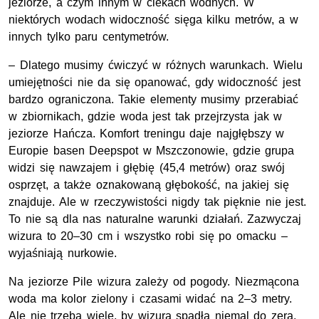
jeziorze, a czym innym w ciekach wodnych. W
niektórych wodach widoczność sięga kilku metrów, a w
innych tylko paru centymetrów.
– Dlatego musimy ćwiczyć w różnych warunkach. Wielu
umiejętności nie da się opanować, gdy widoczność jest
bardzo ograniczona. Takie elementy musimy przerabiać
w zbiornikach, gdzie woda jest tak przejrzysta jak w
jeziorze Hańcza. Komfort treningu daje najgłębszy w
Europie basen Deepspot w Mszczonowie, gdzie grupa
widzi się nawzajem i głębię (45,4 metrów) oraz swój
osprzęt, a także oznakowaną głębokość, na jakiej się
znajduje. Ale w rzeczywistości nigdy tak pięknie nie jest.
To nie są dla nas naturalne warunki działań. Zazwyczaj
wizura to 20–30 cm i wszystko robi się po omacku –
wyjaśniają nurkowie.
Na jeziorze Pile wizura zależy od pogody. Niezmącona
woda ma kolor zielony i czasami widać na 2–3 metry.
Ale nie trzeba wiele, by wizura spadła niemal do zera.