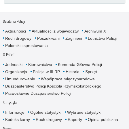
Działania Policji
Aktualności
Aktualności z województw
Archiwum X
Ruch drogowy
Poszukiwani
Zaginieni
Lotnictwo Policji
Polemiki i sprostowania
O Policji
Jednostki
Kierownictwo
Komenda Główna Policji
Organizacja
Policja w III RP
Historia
Sprzęt
Umundurowanie
Współpraca międzynarodowa
Duszpasterstwo Policji Kościoła Rzymskokatolickiego
Prawosławne Duszpasterstwo Policji
Statystyka
Informacje
Ogólne statystyki
Wybrane statystyki
Kodeks karny
Ruch drogowy
Raporty
Opinia publiczna
Prawo