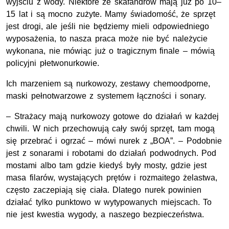
wyjściu z wody. Niektóre ze skafandrów mają już po 10–
15 lat i są mocno zużyte. Mamy świadomość, że sprzęt
jest drogi, ale jeśli nie będziemy mieli odpowiedniego
wyposażenia, to nasza praca może nie być należycie
wykonana, nie mówiąc już o tragicznym finale – mówią
policyjni płetwonurkowie.
Ich marzeniem są nurkowozy, zestawy chemoodporne,
maski pełnotwarzowe z systemem łączności i sonary.
– Strażacy mają nurkowozy gotowe do działań w każdej
chwili. W nich przechowują cały swój sprzęt, tam mogą
się przebrać i ogrzać – mówi nurek z „BOA”. – Podobnie
jest z sonarami i robotami do działań podwodnych. Pod
mostami albo tam gdzie kiedyś były mosty, gdzie jest
masa filarów, wystających prętów i rozmaitego żelastwa,
często zaczepiają się ciała. Dlatego nurek powinien
działać tylko punktowo w wytypowanych miejscach. To
nie jest kwestia wygody, a naszego bezpieczeństwa.