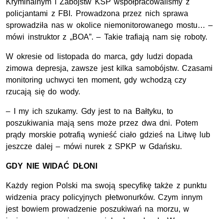
Kryminalnym i Zabójstw KSP współpracowaliśmy z
policjantami z FBI. Prowadzona przez nich sprawa
sprowadziła nas w okolice niemonitorowanego mostu… –
mówi instruktor z „BOA”. – Takie trafiają nam się roboty.
W okresie od listopada do marca, gdy ludzi dopada
zimowa depresja, zawsze jest kilka samobójstw. Czasami
monitoring uchwyci ten moment, gdy wchodzą czy
rzucają się do wody.
– I my ich szukamy. Gdy jest to na Bałtyku, to
poszukiwania mają sens może przez dwa dni. Potem
prądy morskie potrafią wynieść ciało gdzieś na Litwę lub
jeszcze dalej – mówi nurek z SPKP w Gdańsku.
GDY NIE WIDAĆ DŁONI
Każdy region Polski ma swoją specyfikę także z punktu
widzenia pracy policyjnych płetwonurków. Czym innym
jest bowiem prowadzenie poszukiwań na morzu, w