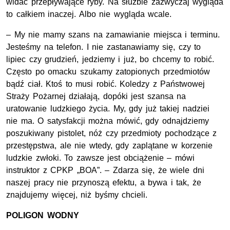
widać przepływające ryby. Na służbie zazwyczaj wygląda
to całkiem inaczej. Albo nie wygląda wcale.
– My nie mamy szans na zamawianie miejsca i terminu.
Jesteśmy na telefon. I nie zastanawiamy się, czy to
lipiec czy grudzień, jedziemy i już, bo chcemy to robić.
Często po omacku szukamy zatopionych przedmiotów
bądź ciał. Ktoś to musi robić. Koledzy z Państwowej
Straży Pożarnej działają, dopóki jest szansa na
uratowanie ludzkiego życia. My, gdy już takiej nadziei
nie ma. O satysfakcji można mówić, gdy odnajdziemy
poszukiwany pistolet, nóż czy przedmioty pochodzące z
przestępstwa, ale nie wtedy, gdy zaplątane w korzenie
ludzkie zwłoki. To zawsze jest obciążenie – mówi
instruktor z CPKP „BOA”. – Zdarza się, że wiele dni
naszej pracy nie przynoszą efektu, a bywa i tak, że
znajdujemy więcej, niż byśmy chcieli.
POLIGON WODNY