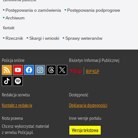
Postępowania o zamówienia
Postępowania podprogowe
Archiwum
Kontakt
Rzecznik
Skargi i wnioski
Sprawy weteranów
Policja
online
Biuletyn Informacji Publicznej
BIP KGP
Redakcja serwisu
Dostępność
Kontakt z redakcją
Deklaracja dostępności
Nota prawna
Inne wersje portalu
Chcesz wykorzystać materiał
Wersja tekstowa
z serwisu Policja.pl.