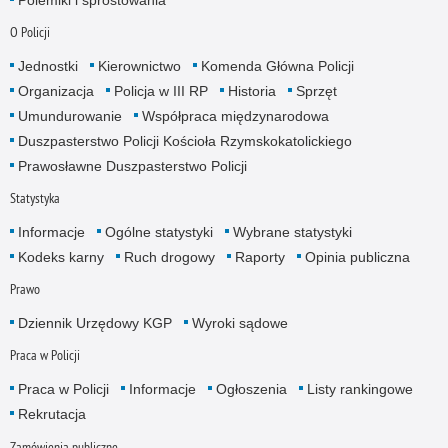
O Policji
Jednostki
Kierownictwo
Komenda Główna Policji
Organizacja
Policja w III RP
Historia
Sprzęt
Umundurowanie
Współpraca międzynarodowa
Duszpasterstwo Policji Kościoła Rzymskokatolickiego
Prawosławne Duszpasterstwo Policji
Statystyka
Informacje
Ogólne statystyki
Wybrane statystyki
Kodeks karny
Ruch drogowy
Raporty
Opinia publiczna
Prawo
Dziennik Urzędowy KGP
Wyroki sądowe
Praca w Policji
Praca w Policji
Informacje
Ogłoszenia
Listy rankingowe
Rekrutacja
Zamówienia publiczne