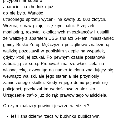
przypomniał sobie o
aparacie, na chodniku już
go nie było. Wartość
utraconego sprzętu wycenił na kwotę 35 000 złotych.
Wczoraj sprawą zajęli się kryminalni. Przejrzeli
monitoring, rozpytali okolicznych mieszkańców i ustalili,
że walizkę z aparatem USG znalazł 54-letni mieszkaniec
gminy Busko-Zdrój. Mężczyzna początkowo znalezioną
walizkę pozostawił w pobliskim sklepie na wypadek,
gdyby ktoś jej szukał. Po pewnym czasie postanowił
zabrać ją ze sobą. Próbował znaleźć właściciela na
własną rękę, dzwoniąc na numer telefonu znajdujący się
wewnątrz walizki, ale jego starania nie przyniosły
zamierzonego skutku. Kiedy w jego domu pojawili się
policjanci, przekazał im wartościowe znalezisko.
Urządzenie trafiło już do rąk prawowitego właściciela.
O czym znalazcy powinni jeszcze wiedzieć?
jeśli znajdziemy rzecz w budynku publicznym,