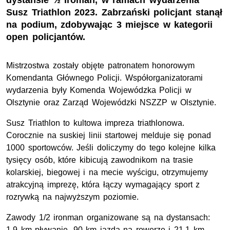
dystansie ½ Iroman, w ramach wydarzenia
Susz Triathlon 2023. Zabrzański policjant stanął
na podium, zdobywając 3 miejsce w kategorii
open policjantów.
Mistrzostwa zostały objęte patronatem honorowym
Komendanta Głównego Policji. Współorganizatorami
wydarzenia były Komenda Wojewódzka Policji w
Olsztynie oraz Zarząd Wojewódzki NSZZP w Olsztynie.
Susz Triathlon to kultowa impreza triathlonowa.
Corocznie na suskiej linii startowej melduje się ponad
1000 sportowców. Jeśli doliczymy do tego kolejne kilka
tysięcy osób, które kibicują zawodnikom na trasie
kolarskiej, biegowej i na mecie wyścigu, otrzymujemy
atrakcyjną imprezę, która łączy wymagający sport z
rozrywką na najwyższym poziomie.
Zawody 1/2 ironman organizowane są na dystansach:
1,9 km pływanie, 90 km jazda na rowerze i 21,1 km