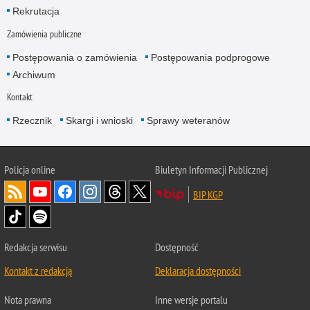
Rekrutacja
Zamówienia publiczne
Postępowania o zamówienia
Postępowania podprogowe
Archiwum
Kontakt
Rzecznik
Skargi i wnioski
Sprawy weteranów
Policja
online
Biuletyn Informacji Publicznej
BIP KGP
Redakcja serwisu
Dostępność
Kontakt z redakcją
Deklaracja dostępności
Nota prawna
Inne wersje portalu