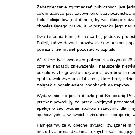
Zabezpieczanie zgromadzeń publicznych jest jed
celem zawsze jest zapewnienie bezpieczeństwa w
Rolą policjantów jest dbanie, by wszelkiego rod
obowiązującego prawa, a w przypadku jego narus
Dwa tygodnie temu, 6 marca br., podczas protes
Policji, którzy doznali urazów ciała w postaci po
poważny, że musiał pozostać w szpitalu.
W trakcie tych wydarzeń policjanci zatrzymali 26
czynnej napaści, znieważenia i naruszenia nietyka
udziału w zbiegowisku i używania wyrobów pirotec
opublikowali wizerunki 14 osób, które brały udz
związek z popełnieniem podobnych występków.
Wydarzenia, do jakich doszło pod Kancelarią Pr
przekaz powodują, że przed kolejnymi protestami,
apeluje o zachowanie spokoju i szacunku dla inny
społecznych, a w swoich działaniach kieruje się w
Pamiętajmy, że w obecnej sytuacji, związanej m.i
może być areną działania różnych osób, mających 