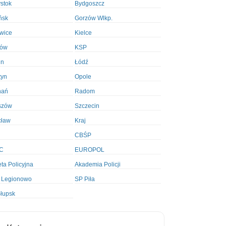
ystok
Bydgoszcz
ńsk
Gorzów Wlkp.
wice
Kielce
ków
KSP
in
Łódź
tyn
Opole
nań
Radom
szów
Szczecin
cław
Kraj
CBŚP
C
EUROPOL
ta Policyjna
Akademia Policji
 Legionowo
SP Piła
łupsk