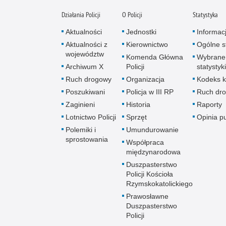
Działania Policji
O Policji
Statystyka
Aktualności
Jednostki
Informac
Aktualności z
Kierownictwo
Ogólne st
województw
Komenda Główna
Wybrane
Archiwum X
Policji
statystyki
Ruch drogowy
Organizacja
Kodeks k
Poszukiwani
Policja w III RP
Ruch dr
Zaginieni
Historia
Raporty
Lotnictwo Policji
Sprzęt
Opinia p
Polemiki i
Umundurowanie
sprostowania
Współpraca
międzynarodowa
Duszpasterstwo
Policji Kościoła
Rzymskokatolickiego
Prawosławne
Duszpasterstwo
Policji