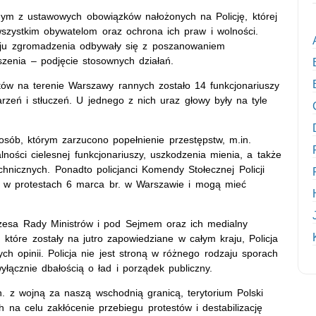
nym z ustawowych obowiązków nałożonych na Policję, której
szystkim obywatelom oraz ochrona ich praw i wolności.
zaju zgromadzenia odbywały się z poszanowaniem
zenia – podjęcie stosownych działań.
tów na terenie Warszawy rannych zostało 14 funkcjonariuszy
parzeń i stłuczeń. U jednego z nich uraz głowy były na tyle
 osób, którym zarzucono popełnienie przestępstw, m.in.
lności cielesnej funkcjonariuszy, uszkodzenia mienia, a także
hnicznych. Ponadto policjanci Komendy Stołecznej Policji
iał w protestach 6 marca br. w Warszawie i mogą mieć
ezesa Rady Ministrów i pod Sejmem oraz ich medialny
 które zostały na jutro zapowiedziane w całym kraju, Policja
ch opinii. Policja nie jest stroną w różnego rodzaju sporach
yłącznie dbałością o ład i porządek publiczny.
n. z wojną za naszą wschodnią granicą, terytorium Polski
na celu zakłócenie przebiegu protestów i destabilizację