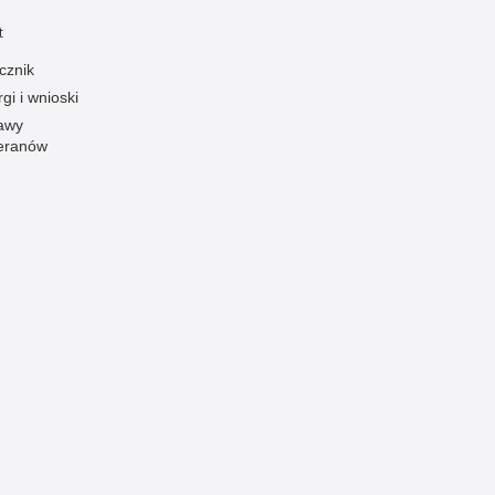
t
Ofiarni i odważni
Opinia publiczna
cznik
gi i wnioski
Oszustwa
awy
Pedofilia, pornografia dziecięca
eranów
Piractwo przemysłowe
Podrabianie znaków towarowych
Pogryzienia przez psy
Polemiki i sprostowania
Policja inaczej
Policjant z pasją
Porwania
Pożary i podpalenia
Pranie brudnych pieniędzy
Prawa człowieka