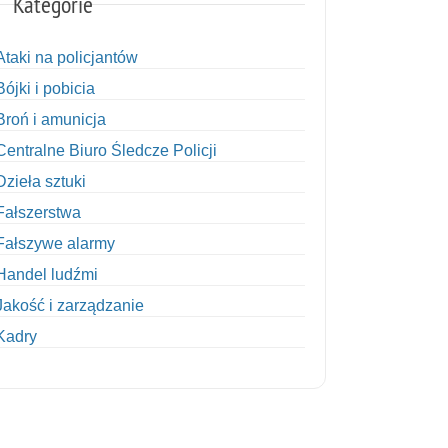
Kategorie
Ataki na policjantów
Bójki i pobicia
Broń i amunicja
Centralne Biuro Śledcze Policji
Dzieła sztuki
Fałszerstwa
Fałszywe alarmy
Handel ludźmi
Jakość i zarządzanie
Kadry
Kobiety w Policji
Korupcja
Kradzież