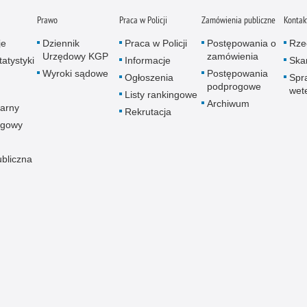
Prawo
Praca w Policji
Zamówienia publiczne
Kontak
je
Dziennik
Praca w Policji
Postępowania o
Rze
Urzędowy KGP
zamówienia
atystyki
Informacje
Skar
Wyroki sądowe
Postępowania
Ogłoszenia
Spr
podprogowe
wet
Listy rankingowe
Archiwum
arny
Rekrutacja
ogowy
ubliczna