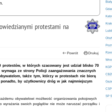
Biał
m.
Gda
Kato
Kra
powiedzianymi protestami na
Lubl
Olsz
Poz
Rze
Powrót
Drukuj
Wro
 protestów, w których szacowany jest udział blisko 70
KGP
e wymaga ze strony Policji zaangażowania znacznych
CBZ
bywatelom, także tym, którzy w protestach nie biorą
ą ponadto, by użytkownicy dróg w jak najmniejszym
Gaze
CSP
SP S
e każdemu obywatelowi możliwość organizowania pokojowych
do wyrażania swoich poglądów nie może naruszać porządku i