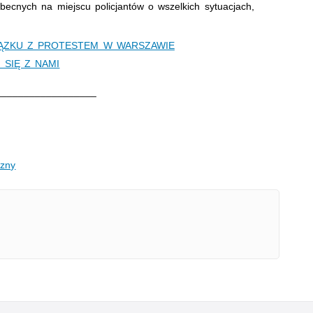
becnych na miejscu policjantów o wszelkich sytuacjach,
IĄZKU Z PROTESTEM W WARSZAWIE
SIĘ Z NAMI
__________________
yzny