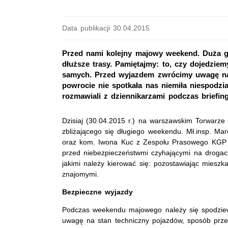
Data publikacji 30.04.2015
Przed nami kolejny majowy weekend. Duża 
dłuższe trasy. Pamiętajmy: to, czy dojedzie
samych. Przed wyjazdem zwrócimy uwagę na 
powrocie nie spotkała nas niemiła niespodzi
rozmawiali z dziennikarzami podczas briefin
Dzisiaj (30.04.2015 r.) na warszawskim Torwarze
zbliżającego się długiego weekendu. Mł.insp. M
oraz kom. Iwona Kuc z Zespołu Prasowego KGP pr
przed niebezpieczeństwmi czyhającymi na droga
jakimi należy kierować się: pozostawiając mieszka
znajomymi.
Bezpieczne wyjazdy
Podczas weekendu majowego należy się spodziewa
uwagę na stan techniczny pojazdów, sposób prz