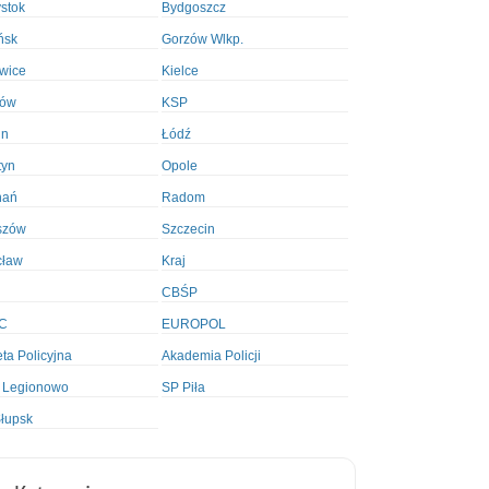
ystok
Bydgoszcz
ńsk
Gorzów Wlkp.
wice
Kielce
ków
KSP
in
Łódź
tyn
Opole
nań
Radom
szów
Szczecin
cław
Kraj
CBŚP
C
EUROPOL
ta Policyjna
Akademia Policji
 Legionowo
SP Piła
łupsk