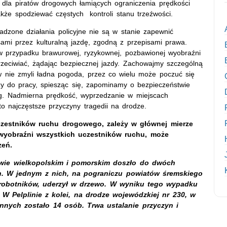
j dla piratów drogowych łamiących ograniczenia prędkości
akże spodziewać częstych kontroli stanu trzeźwości.
adzone działania policyjne nie są w stanie zapewnić
mi przez kulturalną jazdę, zgodną z przepisami prawa.
 w przypadku brawurowej, ryzykownej, pozbawionej wyobraźni
zeciwiać, żądając bezpiecznej jazdy. Zachowajmy szczególną
w nie zmyli ładna pogoda, przez co wielu może poczuć się
y do pracy, spiesząc się, zapominamy o bezpieczeństwie
óg. Nadmierna prędkość, wyprzedzanie w miejscach
to najczęstsze przyczyny tragedii na drodze.
czestników ruchu drogowego, zależy w głównej mierze
 wyobraźni wszystkich uczestników ruchu, może
zeń.
ztwie wielkopolskim i pomorskim doszło do dwóch
. W jednym z nich, na pograniczu powiatów śremskiego
 robotników, uderzył w drzewo. W wyniku tego wypadku
 W Pelplinie z kolei, na drodze wojewódzkiej nr 230, w
ych zostało 14 osób. Trwa ustalanie przyczyn i