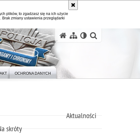
ych plików, to zgadzasz się na ich użycie
. Brak zmiany ustawienia przeglądarki
otwórz wysz
AKT
OCHRONA DANYCH
Aktualności
Na skróty