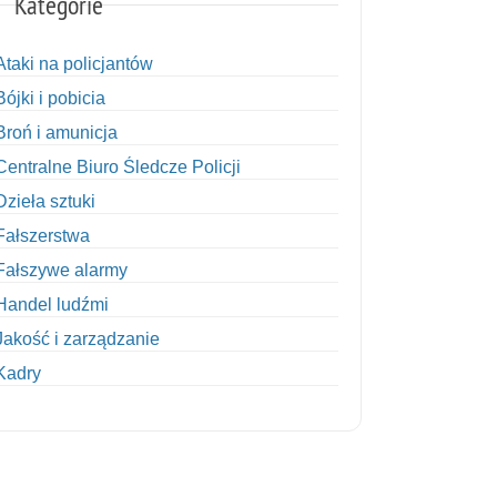
Kategorie
Ataki na policjantów
Bójki i pobicia
Broń i amunicja
Centralne Biuro Śledcze Policji
Dzieła sztuki
Fałszerstwa
Fałszywe alarmy
Handel ludźmi
Jakość i zarządzanie
Kadry
Kobiety w Policji
Korupcja
Kradzież