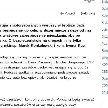
Biał
Gda
Powrót
Drukuj
Kato
Kra
grupa zmotoryzowanych wyruszy w krótsze bądź
Lubl
my bezpiecznie do celu, w dużej mierze zależy od nas
właściwe zabezpieczenie mieszkania, aby po
Olsz
anka. O bezpieczeństwie na drogach i nie tylko
Poz
gu mł.insp. Marek Konkolewski i kom. Iwona Kuc.
Rze
 odbył się briefing poświęcony bezpieczeństwu podczas
Wro
arek Konkolewski z Biura Prewencji i Ruchu Drogowego KGP
KGP
zestrzegali wszystkie osoby wybierające się w podróż
CBZ
ch. Podczas spotkania przypomniano podstawowe zasady
nie czy auto bez opieki, jak również grilując ze
Gaze
CSP
SP S
ć częstszych kontroli drogowych. Policjanci będą zwracać
ewożenia pasażerów oraz czy mają zapięte pasy