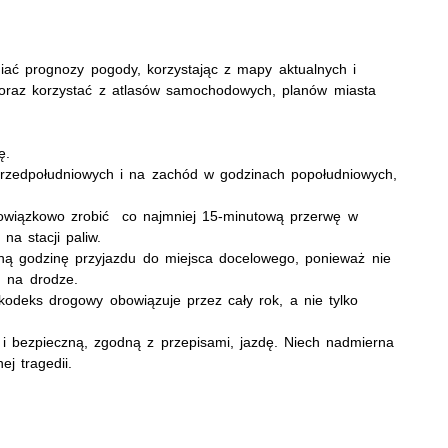
iać prognozy pogody, korzystając z mapy aktualnych i
raz korzystać z atlasów samochodowych, planów miasta
ę.
przedpołudniowych i na zachód w godzinach popołudniowych,
bowiązkowo zrobić co najmniej 15-minutową przerwę w
na stacji paliw.
tną godzinę przyjazdu do miejsca docelowego, ponieważ nie
ń na drodze.
kodeks drogowy obowiązuje przez cały rok, a nie tylko
i bezpieczną, zgodną z przepisami, jazdę. Niech nadmierna
ej tragedii.