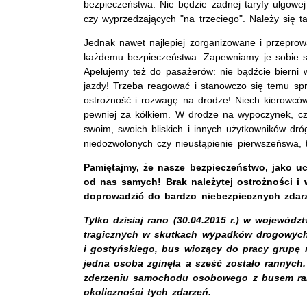
bezpieczeństwa. Nie będzie żadnej taryfy ulgowe
czy wyprzedzających "na trzeciego". Należy się t
Jednak nawet najlepiej zorganizowane i przeprow
każdemu bezpieczeństwa. Zapewniamy je sobie sa
Apelujemy też do pasażerów: nie bądźcie bierni
jazdy! Trzeba reagować i stanowczo się temu spr
ostrożność i rozwagę na drodze! Niech kierowcó
pewniej za kółkiem. W drodze na wypoczynek, cz
swoim, swoich bliskich i innych użytkowników dr
niedozwolonych czy nieustąpienie pierwszeńswa, 
Pamiętajmy, że nasze bezpieczeństwo, jako u
od nas samych! Brak należytej ostrożności i
doprowadzić do bardzo niebezpiecznych zdar
Tylko dzisiaj rano (30.04.2015 r.) w wojewód
tragicznych w skutkach wypadków drogowych
i gostyńskiego, bus wiozący do pracy grupę
jedna osoba zginęła a sześć zostało rannych.
zderzeniu samochodu osobowego z busem rann
okoliczności tych zdarzeń.