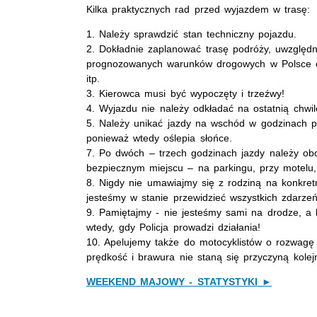
Kilka praktycznych rad przed wyjazdem w trasę:
1. Należy sprawdzić stan techniczny pojazdu.
2. Dokładnie zaplanować trasę podróży, uwzględn
prognozowanych warunków drogowych w Polsce o
itp.
3. Kierowca musi być wypoczęty i trzeźwy!
4. Wyjazdu nie należy odkładać na ostatnią chwil
5. Należy unikać jazdy na wschód w godzinach 
ponieważ wtedy oślepia słońce.
7. Po dwóch – trzech godzinach jazdy należy o
bezpiecznym miejscu – na parkingu, przy motelu, 
8. Nigdy nie umawiajmy się z rodziną na konkre
jesteśmy w stanie przewidzieć wszystkich zdarze
9. Pamiętajmy - nie jesteśmy sami na drodze, a 
wtedy, gdy Policja prowadzi działania!
10. Apelujemy także do motocyklistów o rozwagę 
prędkość i brawura nie staną się przyczyną kolejn
WEEKEND MAJOWY - STATYSTYKI ►