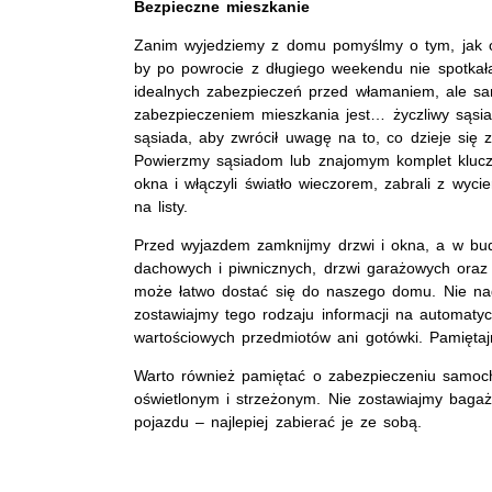
Bezpieczne mieszkanie
Zanim wyjedziemy z domu pomyślmy o tym, jak o
by po powrocie z długiego weekendu nie spotkał
idealnych zabezpieczeń przed włamaniem, ale s
zabezpieczeniem mieszkania jest… życzliwy sąsi
sąsiada, aby zwrócił uwagę na to, co dzieje się
Powierzmy sąsiadom lub znajomym komplet klucz
okna i włączyli światło wieczorem, zabrali z wyci
na listy.
Przed wyjazdem zamknijmy drzwi i okna, a w bud
dachowych i piwnicznych, drzwi garażowych oraz 
może łatwo dostać się do naszego domu. Nie nag
zostawiajmy tego rodzaju informacji na automatyc
wartościowych przedmiotów ani gotówki. Pamięta
Warto również pamiętać o zabezpieczeniu samoc
oświetlonym i strzeżonym. Nie zostawiajmy baga
pojazdu – najlepiej zabierać je ze sobą.