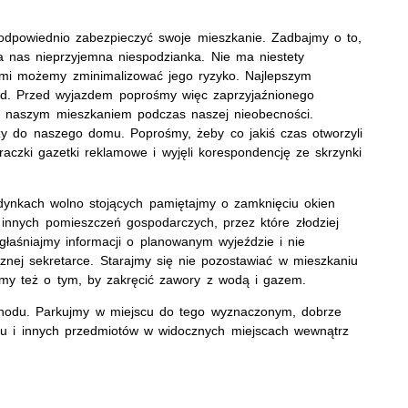
dpowiednio zabezpieczyć swoje mieszkanie. Zadbajmy o to,
a nas nieprzyjemna niespodzianka. Nie ma niestety
ami możemy zminimalizować jego ryzyko. Najlepszym
ad. Przed wyjazdem poprośmy więc zaprzyjaźnionego
 z naszym mieszkaniem podczas naszej nieobecności.
y do naszego domu. Poprośmy, żeby co jakiś czas otworzyli
eraczki gazetki reklamowe i wyjęli korespondencję ze skrzynki
ynkach wolno stojących pamiętajmy o zamknięciu okien
innych pomieszczeń gospodarczych, przez które złodziej
łaśniajmy informacji o planowanym wyjeździe i nie
znej sekretarce. Starajmy się nie pozostawiać w mieszkaniu
jmy też o tym, by zakręcić zawory z wodą i gazem.
hodu. Parkujmy w miejscu do tego wyznaczonym, dobrze
żu i innych przedmiotów w widocznych miejscach wewnątrz