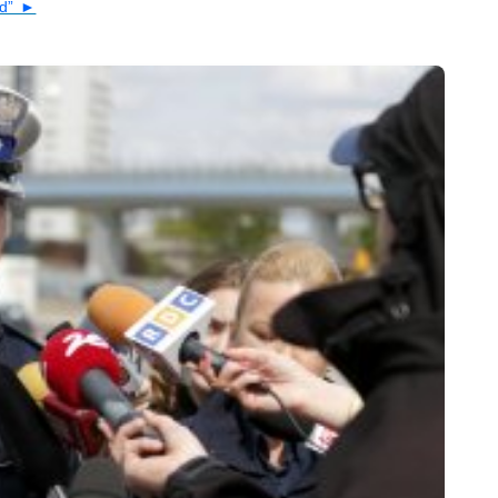
nd” ►