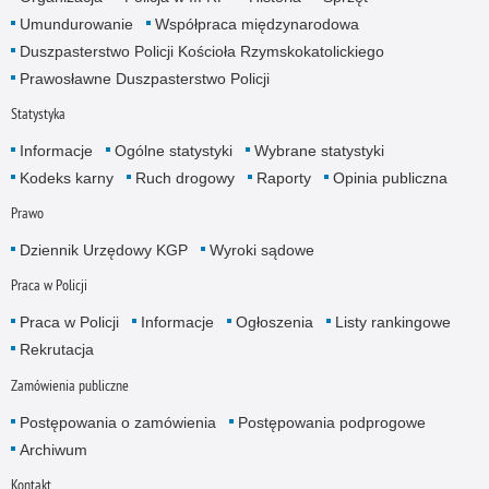
Umundurowanie
Współpraca międzynarodowa
Duszpasterstwo Policji Kościoła Rzymskokatolickiego
Prawosławne Duszpasterstwo Policji
Statystyka
Informacje
Ogólne statystyki
Wybrane statystyki
Kodeks karny
Ruch drogowy
Raporty
Opinia publiczna
Prawo
Dziennik Urzędowy KGP
Wyroki sądowe
Praca w Policji
Praca w Policji
Informacje
Ogłoszenia
Listy rankingowe
Rekrutacja
Zamówienia publiczne
Postępowania o zamówienia
Postępowania podprogowe
Archiwum
Kontakt