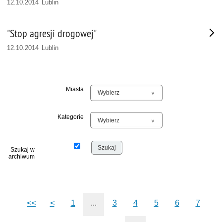
12.10.2014 Lublin
"Stop agresji drogowej"
12.10.2014 Lublin
Miasta
Kategorie
Szukaj w
archiwum
<<
<
1
...
3
4
5
6
7