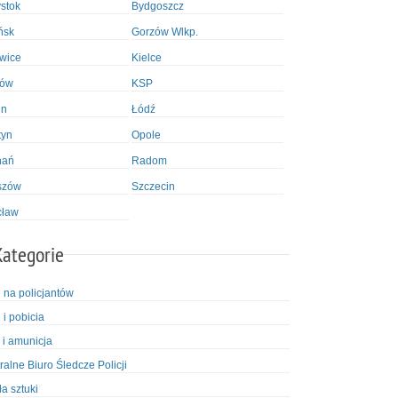
ystok
Bydgoszcz
ńsk
Gorzów Wlkp.
wice
Kielce
ków
KSP
in
Łódź
tyn
Opole
nań
Radom
szów
Szczecin
cław
Kategorie
i na policjantów
 i pobicia
 i amunicja
ralne Biuro Śledcze Policji
ła sztuki