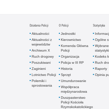
Działania Policji
O Policji
Statystyka
Aktualności
Jednostki
Informac
Aktualności z
Kierownictwo
Ogólne st
województw
Komenda Główna
Wybrane
Archiwum X
Policji
statystyki
Ruch drogowy
Organizacja
Kodeks k
Poszukiwani
Policja w III RP
Ruch dr
Zaginieni
Historia
Raporty
Lotnictwo Policji
Sprzęt
Opinia p
Polemiki i
Umundurowanie
sprostowania
Współpraca
międzynarodowa
Duszpasterstwo
Policji Kościoła
Rzymskokatolickiego