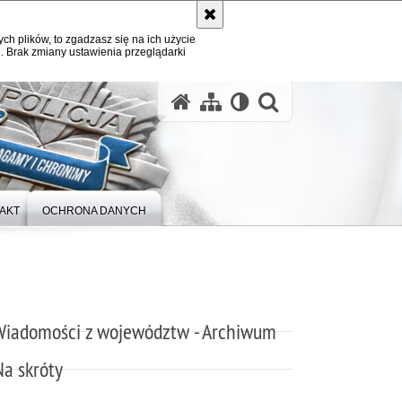
ych plików, to zgadzasz się na ich użycie
. Brak zmiany ustawienia przeglądarki
otwórz wysz
AKT
OCHRONA DANYCH
Wiadomości z województw - Archiwum
Na skróty