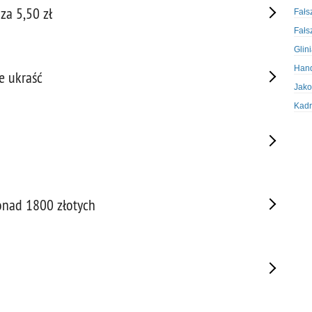
za 5,50 zł
Fałs
Fałs
Glin
Hand
e ukraść
Jako
Kadr
Kobi
Koru
Krad
Krad
Kult
onad 1800 złotych
Logi
Mate
Nagr
Napa
Napa