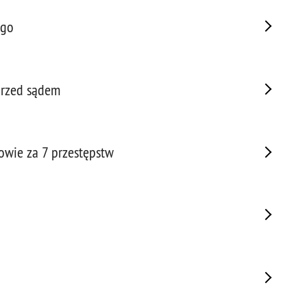
Porw
ego
Poża
Pran
Praw
Prof
przed sądem
Prof
Prz
Prze
owie za 7 przestępstw
Prze
Prze
Prze
Prze
Prze
Prze
Prze
Prze
Prze