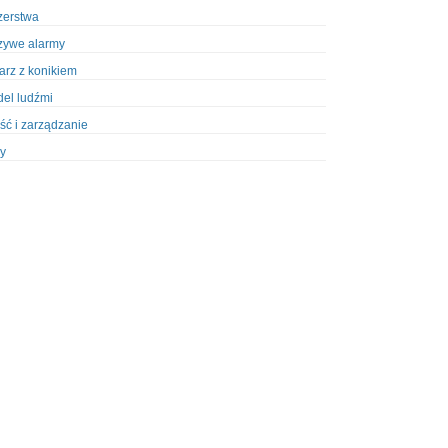
zerstwa
zywe alarmy
iarz z konikiem
el ludźmi
ść i zarządzanie
y
ety w Policji
pcja
zież
zieże z włamaniem
ura
styka, wyposażenie
riały wybuchowe
odzeni policjanci
dy na banki
dy na taksówkarzy