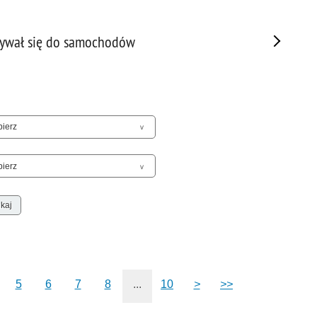
Sam
Spor
łamywał się do samochodów
Stal
Stat
Szko
Terr
Unia
Upr
Uroc
Uton
Wspó
Wspó
Wykr
Wypa
Zabe
5
6
7
8
...
10
>
>>
Zabó
Zagi