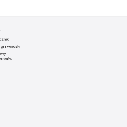
zymania poszukiwanych
dnie sprzed lat
łcenia
anizowane grupy przestępcze
t
cznik
gi i wnioski
awy
eranów