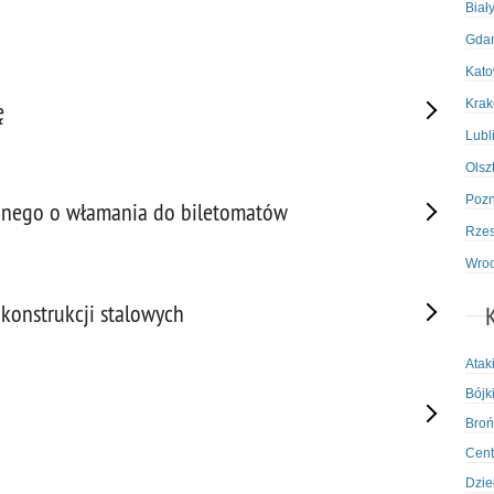
Biał
Gda
Kato
Kra
ę
Lubl
Olsz
Poz
rzanego o włamania do biletomatów
Rze
Wro
konstrukcji stalowych
Atak
Bójki
Broń
Cent
Dzie