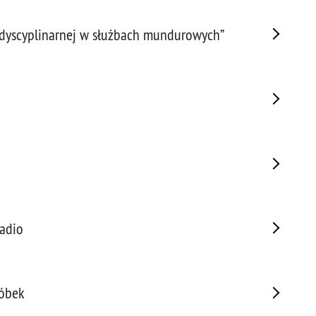
Prze
 dyscyplinarnej w służbach mundurowych”
Prze
Prze
Prze
Prze
Prze
Prze
Prze
Prze
Prze
Prze
radio
Prze
Prze
Pseu
Roz
róbek
Ruc