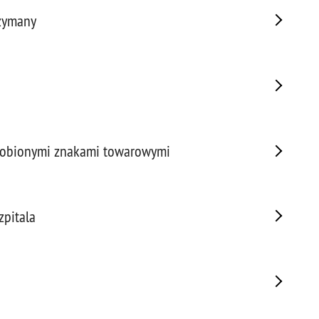
Napa
rzymany
Niel
Niet
Niet
Niet
Nisz
Nowo
Odpo
drobionymi znakami towarowymi
Ofia
Opin
Osz
zpitala
Pedo
Pira
Podr
Pogr
Pole
Poli