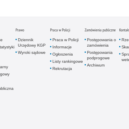
Zatr
Zbro
Zgwa
Zorg
Prawo
Praca w Policji
Zamówienia publiczne
Kontak
je
Dziennik
Praca w Policji
Postępowania o
Rze
Urzędowy KGP
zamówienia
atystyki
Informacje
Skar
Wyroki sądowe
Postępowania
Ogłoszenia
Spr
podprogowe
wet
Listy rankingowe
Archiwum
arny
Rekrutacja
ogowy
ubliczna