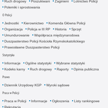
Ruch drogowy
Poszukiwani
Zaginieni
Lotnictwo Policji
Polemiki i sprostowania
O Policji
Jednostki
Kierownictwo
Komenda Główna Policji
Organizacja
Policja w III RP
Historia
Sprzęt
Umundurowanie
Współpraca międzynarodowa
Duszpasterstwo Policji Kościoła Rzymskokatolickiego
Prawosławne Duszpasterstwo Policji
Statystyka
Informacje
Ogólne statystyki
Wybrane statystyki
Kodeks karny
Ruch drogowy
Raporty
Opinia publiczna
Prawo
Dziennik Urzędowy KGP
Wyroki sądowe
Praca w Policji
Praca w Policji
Informacje
Ogłoszenia
Listy rankingowe
Rekrutacja