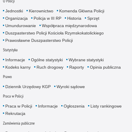
O Policji
Jednostki
Kierownictwo
Komenda Główna Policji
Organizacja
Policja w III RP
Historia
Sprzęt
Umundurowanie
Współpraca międzynarodowa
Duszpasterstwo Policji Kościoła Rzymskokatolickiego
Prawosławne Duszpasterstwo Policji
Statystyka
Informacje
Ogólne statystyki
Wybrane statystyki
Kodeks karny
Ruch drogowy
Raporty
Opinia publiczna
Prawo
Dziennik Urzędowy KGP
Wyroki sądowe
Praca w Policji
Praca w Policji
Informacje
Ogłoszenia
Listy rankingowe
Rekrutacja
Zamówienia publiczne