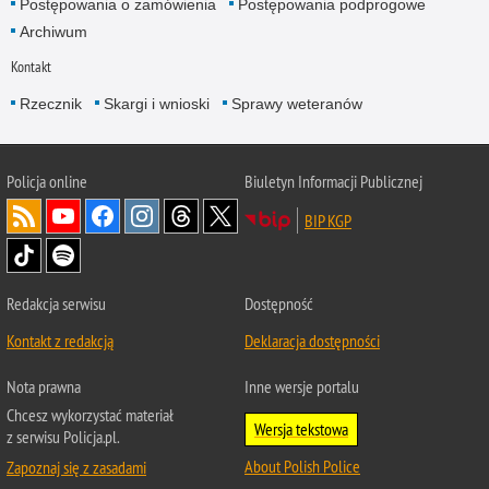
Postępowania o zamówienia
Postępowania podprogowe
Archiwum
Kontakt
Rzecznik
Skargi i wnioski
Sprawy weteranów
Policja
online
Biuletyn Informacji Publicznej
BIP KGP
Redakcja serwisu
Dostępność
Kontakt z redakcją
Deklaracja dostępności
Nota prawna
Inne wersje portalu
Chcesz wykorzystać materiał
Wersja tekstowa
z serwisu Policja.pl.
About Polish Police
Zapoznaj się z zasadami