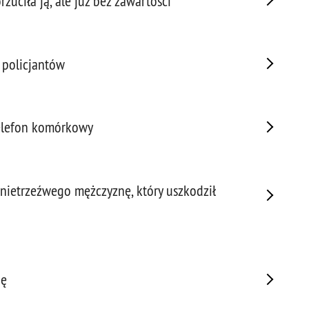
zuciła ją, ale już bez zawartości
Porw
Poża
Pran
 policjantów
Praw
Prof
Prof
Prz
telefon komórkowy
Prze
Prze
Prze
 nietrzeźwego mężczyznę, który uszkodził
Prze
Prze
Prze
Prze
Prze
gę
Prze
Prze