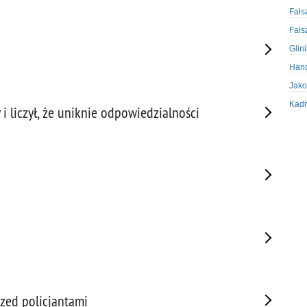
Fałs
Fałs
Glin
Hand
Jako
Kadr
 liczył, że uniknie odpowiedzialności
Kobi
Koru
Krad
Krad
Kult
Logi
Mate
Nagr
Napa
Napa
rzed policjantami