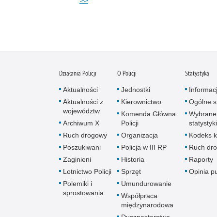
>>
Działania Policji
O Policji
Statystyka
Aktualności
Jednostki
Informac
Aktualności z
Kierownictwo
Ogólne st
województw
Komenda Główna
Wybrane
Archiwum X
Policji
statystyki
Ruch drogowy
Organizacja
Kodeks k
Poszukiwani
Policja w III RP
Ruch dr
Zaginieni
Historia
Raporty
Lotnictwo Policji
Sprzęt
Opinia p
Polemiki i
Umundurowanie
sprostowania
Współpraca
międzynarodowa