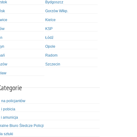
ystok
Bydgoszcz
ńsk
Gorzów Wlkp.
wice
Kielce
ków
KSP
in
Łódź
tyn
Opole
nań
Radom
szów
Szczecin
cław
Kategorie
i na policjantów
 i pobicia
 i amunicja
ralne Biuro Śledcze Policji
ła sztuki