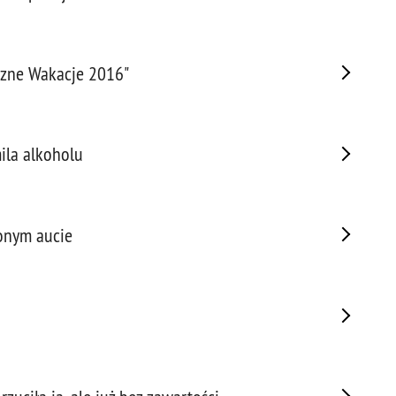
Napa
Niel
Niet
eczne Wakacje 2016"
Niet
Niet
Nisz
Nowo
ila alkoholu
Odpo
Ofia
Opin
onym aucie
Osz
Pedo
Pira
Podr
Pogr
Pole
Poli