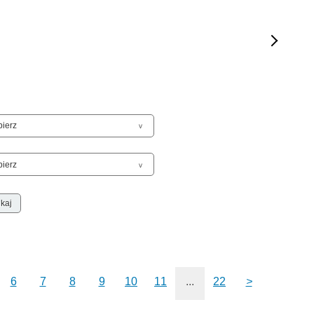
Sam
Spor
Stal
Stat
Szko
Terr
Unia
Upr
Uroc
Uton
Wspó
Wspó
Wykr
Wypa
Zabe
6
7
8
9
10
11
...
22
>
Zabó
Zagi