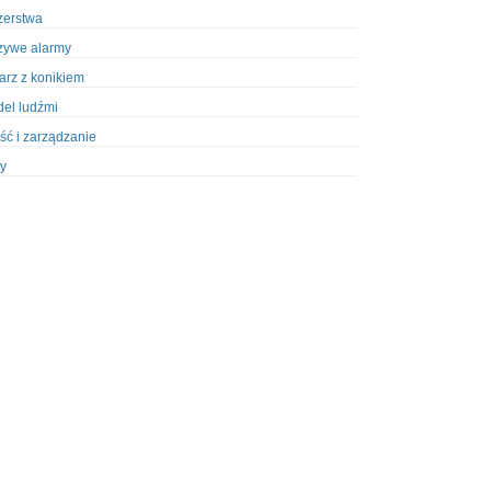
zerstwa
zywe alarmy
iarz z konikiem
el ludźmi
ść i zarządzanie
y
ety w Policji
pcja
zież
zieże z włamaniem
ura
styka, wyposażenie
riały wybuchowe
odzeni policjanci
dy na banki
dy na taksówkarzy