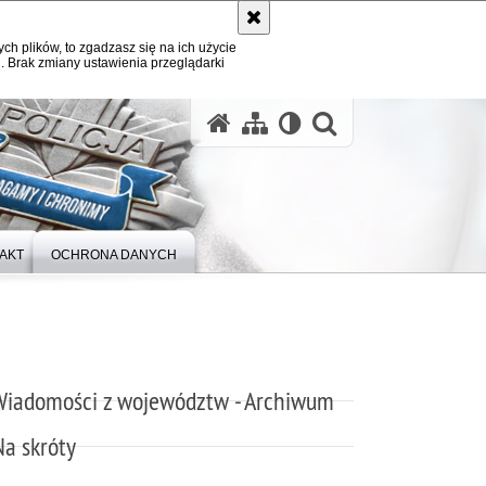
ych plików, to zgadzasz się na ich użycie
. Brak zmiany ustawienia przeglądarki
otwórz wysz
AKT
OCHRONA DANYCH
Wiadomości z województw - Archiwum
Na skróty