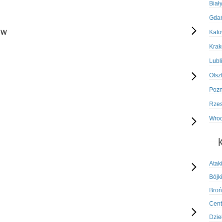
Biał
Gda
ów
Kato
Kra
Lubl
Olsz
Poz
Rze
Wro
Atak
Bójki
Broń
Cent
Dzie