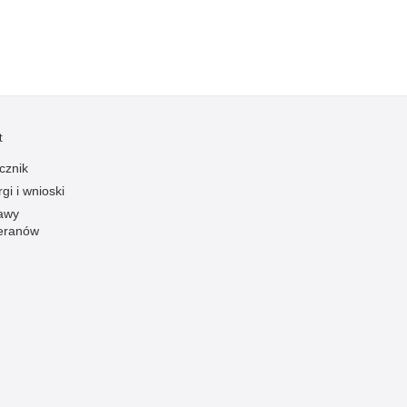
zymania poszukiwanych
dnie sprzed lat
łcenia
anizowane grupy przestępcze
t
cznik
gi i wnioski
awy
eranów