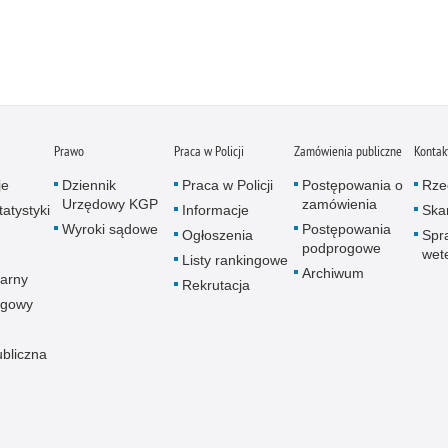
Zatr
Zbro
Zgwa
Zorg
Prawo
Praca w Policji
Zamówienia publiczne
Kontak
je
Dziennik
Praca w Policji
Postępowania o
Rze
Urzędowy KGP
zamówienia
atystyki
Informacje
Skar
Wyroki sądowe
Postępowania
Ogłoszenia
Spr
podprogowe
wet
Listy rankingowe
Archiwum
arny
Rekrutacja
ogowy
ubliczna