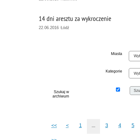
14 dni aresztu za wykroczenie
22.06.2016 Łódź
Miasta
Kategorie
Szukaj w
archiwum
<<
<
1
...
3
4
5