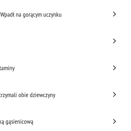
Prze
 Wpadł na gorącym uczynku
Prze
Prze
Prze
Prze
Prze
Prze
Prze
etaminy
Prze
Prze
Prze
atrzymali obie dziewczyny
Prze
Prze
Pseu
Roz
rką gąsienicową
Ruc