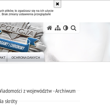
ych plików, to zgadzasz się na ich użycie
. Brak zmiany ustawienia przeglądarki
otwórz wysz
AKT
OCHRONA DANYCH
Wiadomości z województw - Archiwum
Na skróty