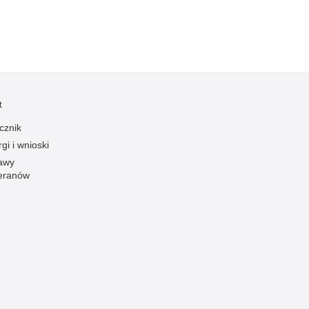
zymania poszukiwanych
dnie sprzed lat
łcenia
anizowane grupy przestępcze
t
cznik
gi i wnioski
awy
eranów