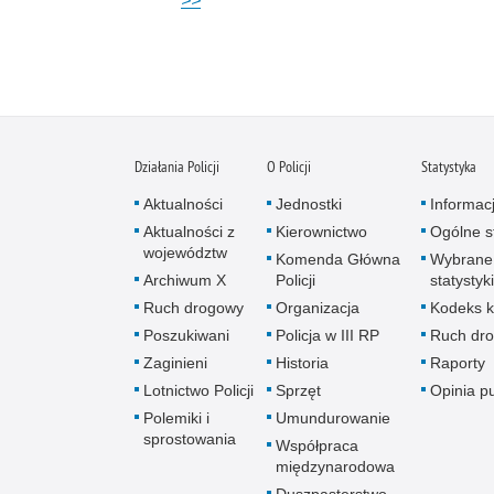
>>
Działania Policji
O Policji
Statystyka
Aktualności
Jednostki
Informac
Aktualności z
Kierownictwo
Ogólne st
województw
Komenda Główna
Wybrane
Archiwum X
Policji
statystyki
Ruch drogowy
Organizacja
Kodeks k
Poszukiwani
Policja w III RP
Ruch dr
Zaginieni
Historia
Raporty
Lotnictwo Policji
Sprzęt
Opinia p
Polemiki i
Umundurowanie
sprostowania
Współpraca
międzynarodowa