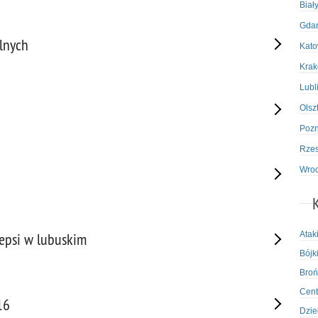
Biał
Gda
lnych
Kato
Kra
Lubl
Olsz
Poz
Rze
Wro
Atak
epsi w lubuskim
Bójki
Broń
Cent
16
Dzie