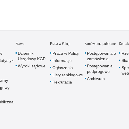
Zatr
Zbro
Zgwa
Zorg
Prawo
Praca w Policji
Zamówienia publiczne
Kontak
je
Dziennik
Praca w Policji
Postępowania o
Rze
Urzędowy KGP
zamówienia
atystyki
Informacje
Skar
Wyroki sądowe
Postępowania
Ogłoszenia
Spr
podprogowe
wet
Listy rankingowe
Archiwum
arny
Rekrutacja
ogowy
ubliczna