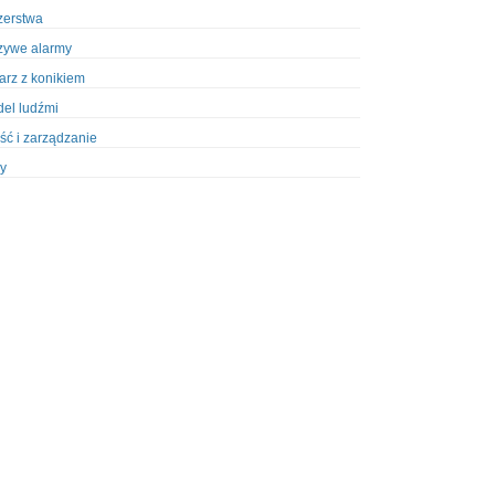
zerstwa
zywe alarmy
iarz z konikiem
el ludźmi
ść i zarządzanie
y
ety w Policji
pcja
zież
zieże z włamaniem
ura
styka, wyposażenie
riały wybuchowe
odzeni policjanci
dy na banki
dy na taksówkarzy