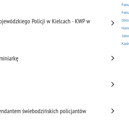
Fałs
Fałs
ewódzkiego Policji w Kielcach - KWP w
Glin
Hand
Jako
Kadr
Kobi
ominiarkę
Koru
Krad
Krad
Kult
Logi
Mate
Nagr
endantem świebodzińskich policjantów
Napa
Napa