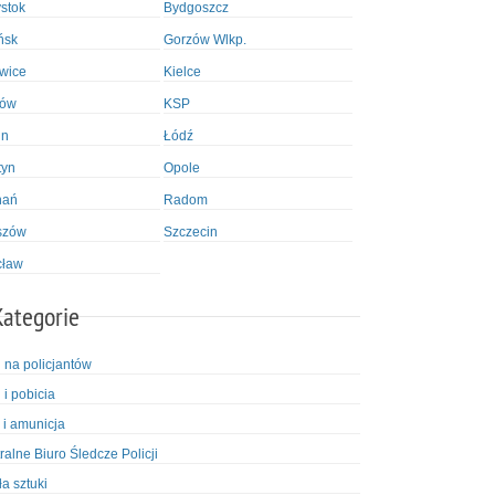
ystok
Bydgoszcz
ńsk
Gorzów Wlkp.
wice
Kielce
ków
KSP
in
Łódź
tyn
Opole
nań
Radom
szów
Szczecin
cław
Kategorie
i na policjantów
 i pobicia
 i amunicja
ralne Biuro Śledcze Policji
ła sztuki