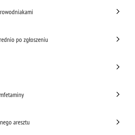
Porw
torowodniakami
Poża
Pran
Praw
Prof
rednio po zgłoszeniu
Prof
Prz
Prze
Prze
Prze
Prze
 amfetaminy
Prze
Prze
Prze
Prze
jnego aresztu
Prze
Prze