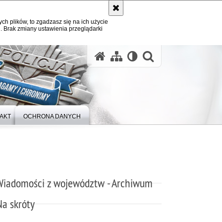
ych plików, to zgadzasz się na ich użycie
. Brak zmiany ustawienia przeglądarki
otwórz wysz
AKT
OCHRONA DANYCH
Wiadomości z województw - Archiwum
Na skróty