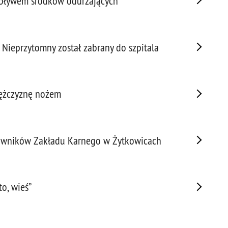
wpływem środków odurzających
Porw
Poża
Pran
Nieprzytomny został zabrany do szpitala
Praw
Prof
Prof
Prz
mężczyznę nożem
Prze
Prze
Prze
racowników Zakładu Karnego w Żytkowicach
Prze
Prze
Prze
to, wieś”
Prze
Prze
Prze
Prze