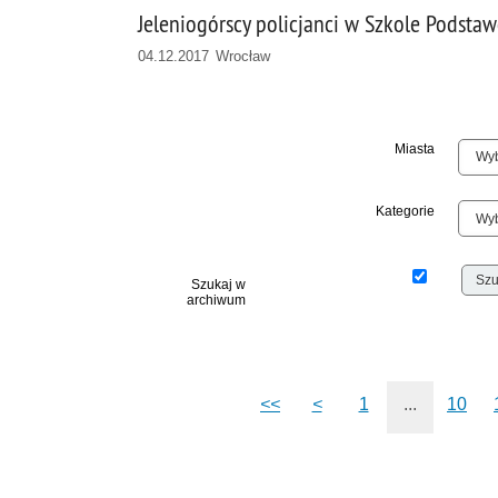
Jeleniogórscy policjanci w Szkole Podsta
04.12.2017 Wrocław
Miasta
Kategorie
Szukaj w
archiwum
<<
<
1
...
10