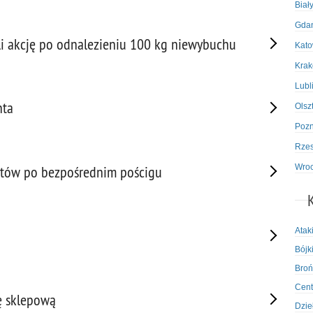
Biał
Gda
ali akcję po odnalezieniu 100 kg niewybuchu
Kato
Kra
Lubl
nta
Olsz
Poz
Rze
Wro
antów po bezpośrednim pościgu
Atak
Bójki
Broń
Cent
ę sklepową
Dzie