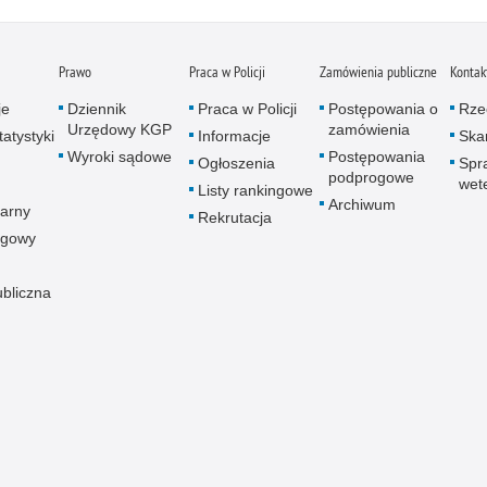
Zatr
Zbro
Prawo
Praca w Policji
Zamówienia publiczne
Kontak
Zgwa
Zorg
je
Dziennik
Praca w Policji
Postępowania o
Rze
Urzędowy KGP
zamówienia
atystyki
Informacje
Skar
Wyroki sądowe
Postępowania
Ogłoszenia
Spr
podprogowe
wet
Listy rankingowe
Archiwum
arny
Rekrutacja
ogowy
ubliczna