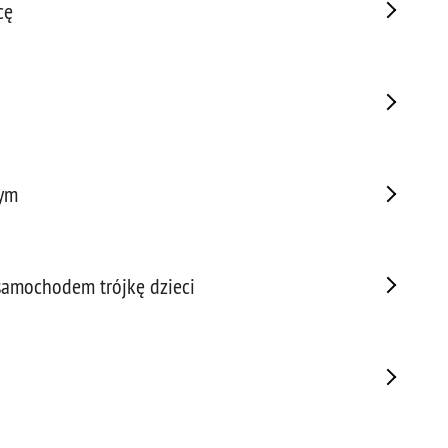
cę
Prze
Prze
Prze
Prze
Prze
Prze
Prze
cym
Prze
Prze
Prze
 samochodem trójkę dzieci
Prze
Prze
Prze
Pseu
Roz
Ruc