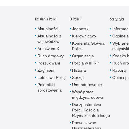
Działania Policji
O Policji
Statystyka
Aktualności
Jednostki
Informac
Aktualności z
Kierownictwo
Ogólne st
województw
Komenda Główna
Wybrane
Archiwum X
Policji
statystyki
Ruch drogowy
Organizacja
Kodeks k
Poszukiwani
Policja w III RP
Ruch dr
Zaginieni
Historia
Raporty
Lotnictwo Policji
Sprzęt
Opinia p
Polemiki i
Umundurowanie
sprostowania
Współpraca
międzynarodowa
Duszpasterstwo
Policji Kościoła
Rzymskokatolickiego
Prawosławne
Duszpasterstwo