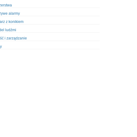
zerstwa
zywe alarmy
iarz z konikiem
el ludźmi
ść i zarządzanie
y
ety w Policji
pcja
zież
zieże z włamaniem
ura
styka, wyposażenie
riały wybuchowe
odzeni policjanci
dy na banki
dy na taksówkarzy