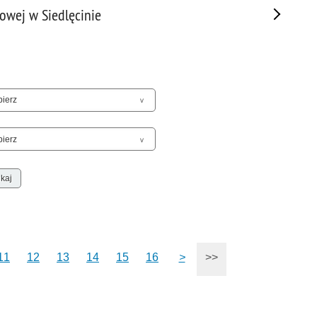
Sam
wowej w Siedlęcinie
Spor
Stal
Stat
Szko
Terr
Unia
Upr
Uroc
Uton
Wspó
Wspó
Wykr
Wypa
11
12
13
14
15
16
>
>>
Zabe
Zabó
Zagi