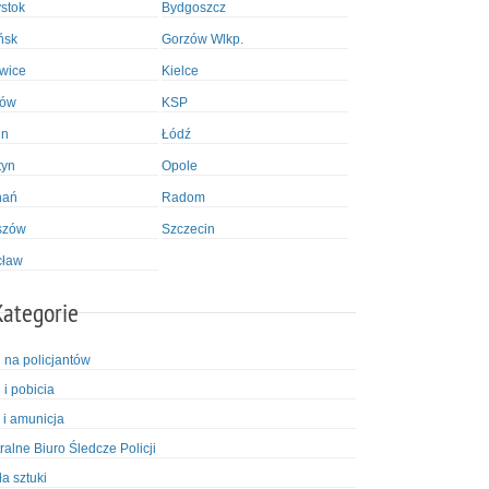
ystok
Bydgoszcz
ńsk
Gorzów Wlkp.
wice
Kielce
ków
KSP
in
Łódź
tyn
Opole
nań
Radom
szów
Szczecin
cław
Kategorie
i na policjantów
 i pobicia
 i amunicja
ralne Biuro Śledcze Policji
ła sztuki