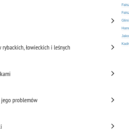
Fałs
Fałs
Glin
Hand
Jako
Kadr
 rybackich, łowieckich i leśnych
Kobi
Koru
Krad
ykami
Krad
Kult
Logi
Mate
em jego problemów
Nagr
Napa
Napa
i