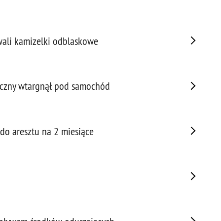
Napa
Niel
Niet
awali kamizelki odblaskowe
Niet
Niet
Nisz
Nowo
doczny wtargnął pod samochód
Odpo
Ofia
Opin
 do aresztu na 2 miesiące
Osz
Pedo
Pira
Podr
Pogr
Pole
Poli