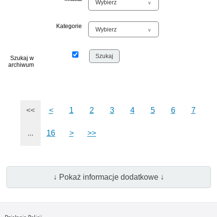
Kategorie
Szukaj w
archiwum
<<
<
1
2
3
4
5
6
7
...
16
>
>>
↓ Pokaż informacje dodatkowe ↓