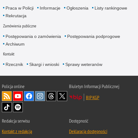
Praca w Policji
Informacje
Ogłoszenia
Listy rankingowe
Rekrutacja
Zamówienia publiczne
Postępowania o zamówienia
Postępowania podprogowe
Archiwum
Kontakt
Rzecznik
Skargi i wnioski
Sprawy weteranów
Policja
online
Biuletyn Informacji Publicznej
BIP KGP
Redakcja serwisu
Dostępność
Kontakt z redakcją
Deklaracja dostępności