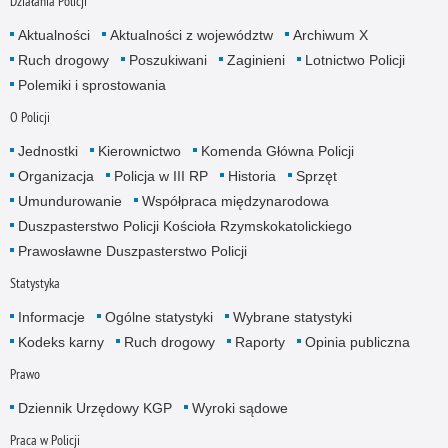
Działania Policji
Aktualności
Aktualności z województw
Archiwum X
Ruch drogowy
Poszukiwani
Zaginieni
Lotnictwo Policji
Polemiki i sprostowania
O Policji
Jednostki
Kierownictwo
Komenda Główna Policji
Organizacja
Policja w III RP
Historia
Sprzęt
Umundurowanie
Współpraca międzynarodowa
Duszpasterstwo Policji Kościoła Rzymskokatolickiego
Prawosławne Duszpasterstwo Policji
Statystyka
Informacje
Ogólne statystyki
Wybrane statystyki
Kodeks karny
Ruch drogowy
Raporty
Opinia publiczna
Prawo
Dziennik Urzędowy KGP
Wyroki sądowe
Praca w Policji