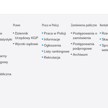
Zatr
Zbro
Zgwa
Zorg
Prawo
Praca w Policji
Zamówienia publiczne
Kontak
je
Dziennik
Praca w Policji
Postępowania o
Rze
Urzędowy KGP
zamówienia
atystyki
Informacje
Skar
Wyroki sądowe
Postępowania
Ogłoszenia
Spr
podprogowe
wet
Listy rankingowe
Archiwum
arny
Rekrutacja
ogowy
ubliczna