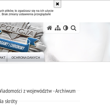
ych plików, to zgadzasz się na ich użycie
. Brak zmiany ustawienia przeglądarki
otwórz wysz
AKT
OCHRONA DANYCH
Wiadomości z województw - Archiwum
Na skróty