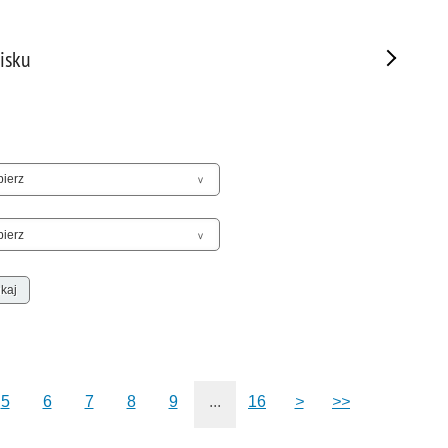
Sam
Spor
isku
Stal
Stat
Szko
Terr
Unia
Upr
Uroc
Uton
Wspó
Wspó
Wykr
Wypa
Zabe
5
6
7
8
9
...
16
>
>>
Zabó
Zagi