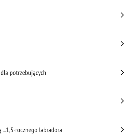
Prze
Prze
Prze
Prze
Prze
Prze
Prze
Prze
 dla potrzebujących
Prze
Prze
Prze
Prze
Prze
Pseu
Roz
 ...1,5-rocznego labradora
Ruc