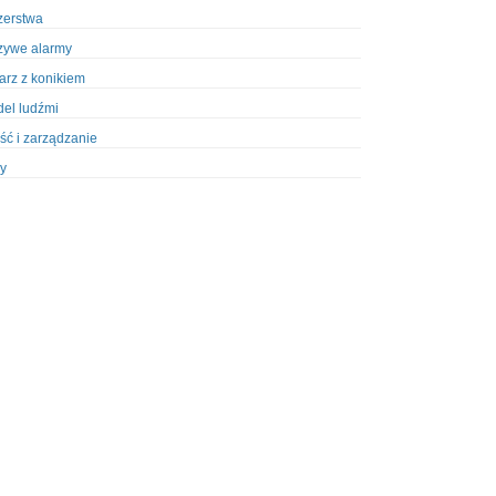
zerstwa
zywe alarmy
iarz z konikiem
el ludźmi
ść i zarządzanie
y
ety w Policji
pcja
zież
zieże z włamaniem
ura
styka, wyposażenie
riały wybuchowe
odzeni policjanci
dy na banki
dy na taksówkarzy