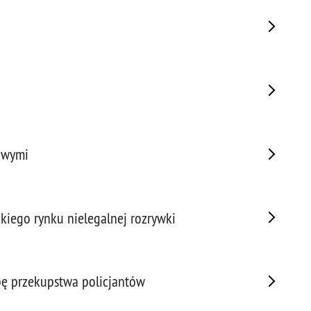
Porw
Poża
Pran
Praw
Prof
Prof
Prz
Prze
owymi
Prze
Prze
Prze
ckiego rynku nielegalnej rozrywki
Prze
Prze
Prze
Prze
bę przekupstwa policjantów
Prze
Prze