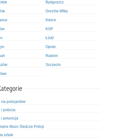
ystok
Bydgoszcz
ńsk
Gorzów Wlkp.
wice
Kielce
ków
KSP
in
Łódź
tyn
Opole
nań
Radom
szów
Szczecin
cław
Kategorie
i na policjantów
 i pobicia
 i amunicja
ralne Biuro Śledcze Policji
ła sztuki