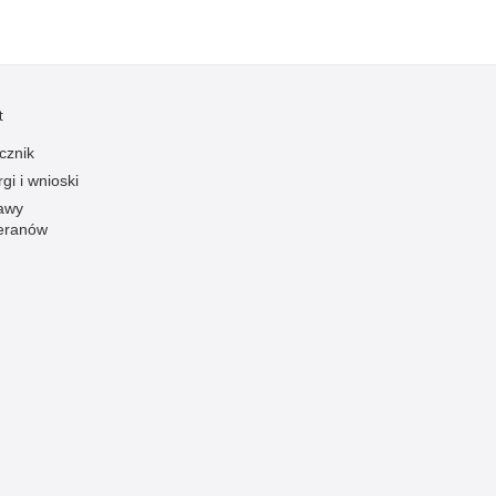
zymania poszukiwanych
dnie sprzed lat
łcenia
anizowane grupy przestępcze
t
cznik
gi i wnioski
awy
eranów