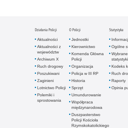
Działania Policji
O Policji
Statystyka
Aktualności
Jednostki
Informac
Aktualności z
Kierownictwo
Ogólne st
województw
Komenda Główna
Wybrane
Archiwum X
Policji
statystyki
Ruch drogowy
Organizacja
Kodeks k
Poszukiwani
Policja w III RP
Ruch dr
Zaginieni
Historia
Raporty
Lotnictwo Policji
Sprzęt
Opinia p
Polemiki i
Umundurowanie
sprostowania
Współpraca
międzynarodowa
Duszpasterstwo
Policji Kościoła
Rzymskokatolickiego