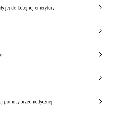
Napa
ały jej do kolejnej emerytury
Niel
Niet
Niet
Niet
Nisz
Nowo
Odpo
ki
Ofia
Opin
Osz
Pedo
Pira
Podr
Pogr
szej pomocy przedmedycznej
Pole
Poli