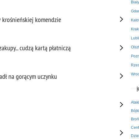
Biał
Gda
 krośnieńskiej komendzie
Kato
Kra
Lubl
akupy... cudzą kartą płatniczą
Olsz
Poz
Rze
Wro
padł na gorącym uczynku
Atak
Bójki
Broń
Cent
Dzie