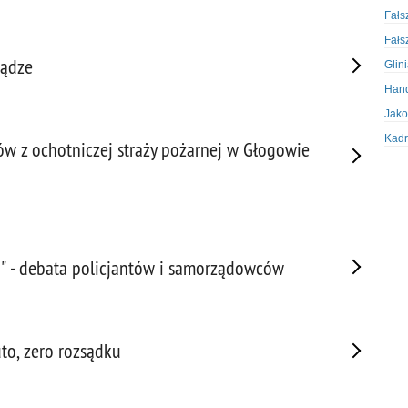
Fałs
Fałs
iądze
Glin
Hand
Jako
Kadr
ów z ochotniczej straży pożarnej w Głogowie
Kobi
Koru
Krad
Krad
Kult
" - debata policjantów i samorządowców
Logi
Mate
Nagr
to, zero rozsądku
Napa
Napa