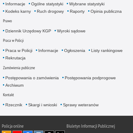
Informacje
Ogólne statystyki
Wybrane statystyki
Kodeks karny
Ruch drogowy
Raporty
Opinia publiczna
Prawo
Dziennik Urzędowy KGP
Wyroki sądowe
Praca w Policji
Praca w Policji
Informacje
Ogłoszenia
Listy rankingowe
Rekrutacja
Zamówienia publiczne
Postępowania o zamówienia
Postępowania podprogowe
Archiwum
Kontakt
Rzecznik
Skargi i wnioski
Sprawy weteranów
Policja
online
Biuletyn Informacji Publicznej