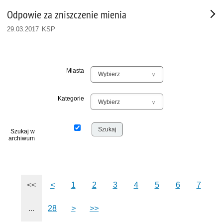
Odpowie za zniszczenie mienia
29.03.2017 KSP
Miasta
Kategorie
Szukaj w
archiwum
<<
<
1
2
3
4
5
6
7
...
28
>
>>