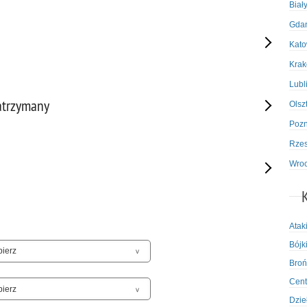
Biał
Gda
Kato
Kra
Lubl
atrzymany
Olsz
Poz
Rze
Wro
Atak
Bójki
Broń
Cent
Dzie