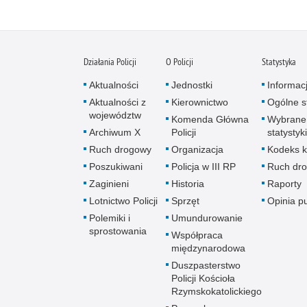
Działania Policji
O Policji
Statystyka
Aktualności
Jednostki
Informac
Aktualności z
Kierownictwo
Ogólne st
województw
Komenda Główna
Wybrane
Archiwum X
Policji
statystyki
Ruch drogowy
Organizacja
Kodeks k
Poszukiwani
Policja w III RP
Ruch dr
Zaginieni
Historia
Raporty
Lotnictwo Policji
Sprzęt
Opinia p
Polemiki i
Umundurowanie
sprostowania
Współpraca
międzynarodowa
Duszpasterstwo
Policji Kościoła
Rzymskokatolickiego