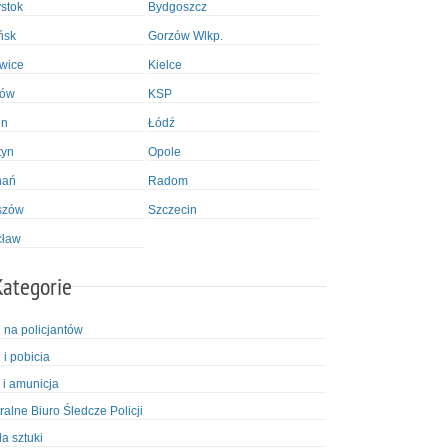
ystok
Bydgoszcz
ńsk
Gorzów Wlkp.
wice
Kielce
ków
KSP
in
Łódź
tyn
Opole
nań
Radom
szów
Szczecin
cław
Kategorie
i na policjantów
 i pobicia
 i amunicja
ralne Biuro Śledcze Policji
ła sztuki