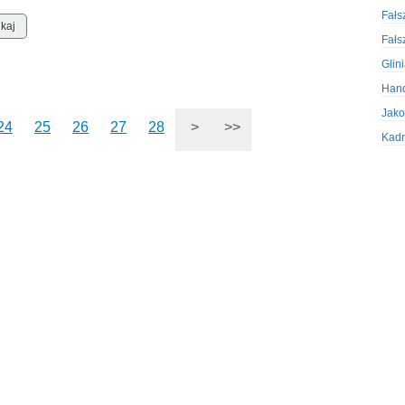
Fałs
Fałs
Glin
Hand
Jako
24
25
26
27
28
>
>>
Kadr
Kobi
Koru
Krad
Krad
Kult
Logi
Mate
Nagr
Napa
Napa