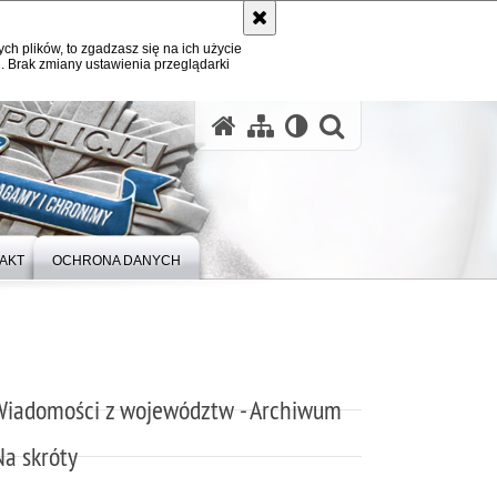
ych plików, to zgadzasz się na ich użycie
. Brak zmiany ustawienia przeglądarki
otwórz wysz
AKT
OCHRONA DANYCH
Wiadomości z województw - Archiwum
Na skróty