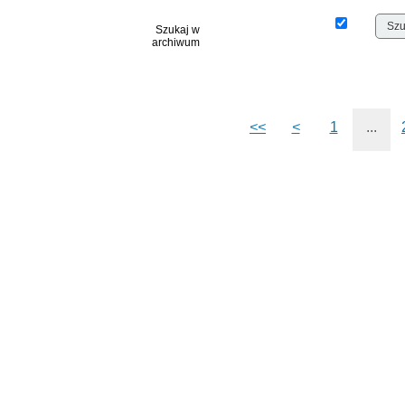
Szukaj w
archiwum
<<
<
1
...