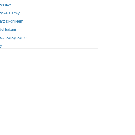
zerstwa
zywe alarmy
iarz z konikiem
el ludźmi
ść i zarządzanie
y
ety w Policji
pcja
zież
zieże z włamaniem
ura
styka, wyposażenie
riały wybuchowe
odzeni policjanci
dy na banki
dy na taksówkarzy