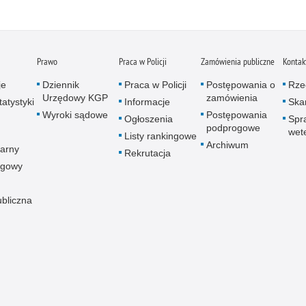
Napa
Niel
Niet
Niet
Prawo
Praca w Policji
Zamówienia publiczne
Kontak
Niet
je
Dziennik
Praca w Policji
Postępowania o
Rze
Nisz
Urzędowy KGP
zamówienia
atystyki
Informacje
Skar
Nowo
Wyroki sądowe
Postępowania
Ogłoszenia
Spr
podprogowe
Odpo
wet
Listy rankingowe
Archiwum
arny
Ofia
Rekrutacja
ogowy
Opin
Osz
ubliczna
Pedo
Pira
Podr
Pogr
Pole
Poli