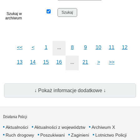
Szukaj w
archiwum
<<
<
1
...
8
9
10
11
12
13
14
15
16
...
21
>
>>
↓ Pokaż informacje dodatkowe ↓
Działania Policji
Aktualności
Aktualności z województw
Archiwum X
Ruch drogowy
Poszukiwani
Zaginieni
Lotnictwo Policji