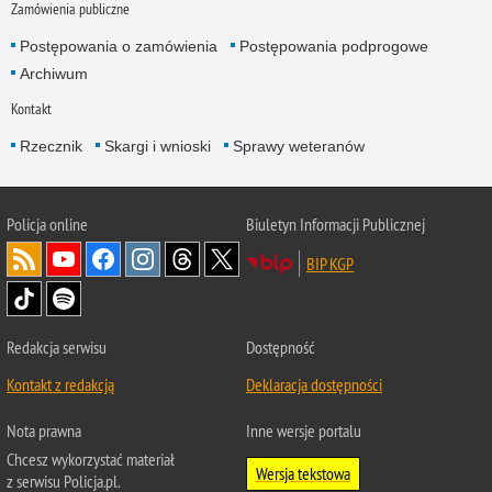
Zamówienia publiczne
Postępowania o zamówienia
Postępowania podprogowe
Archiwum
Kontakt
Rzecznik
Skargi i wnioski
Sprawy weteranów
Policja
online
Biuletyn Informacji Publicznej
BIP KGP
Redakcja serwisu
Dostępność
Kontakt z redakcją
Deklaracja dostępności
Nota prawna
Inne wersje portalu
Chcesz wykorzystać materiał
Wersja tekstowa
z serwisu Policja.pl.