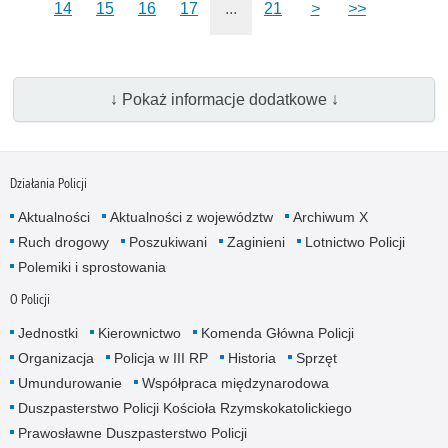
14
15
16
17
...
21
>
>>
↓ Pokaż informacje dodatkowe ↓
Działania Policji
Aktualności
Aktualności z województw
Archiwum X
Ruch drogowy
Poszukiwani
Zaginieni
Lotnictwo Policji
Polemiki i sprostowania
O Policji
Jednostki
Kierownictwo
Komenda Główna Policji
Organizacja
Policja w III RP
Historia
Sprzęt
Umundurowanie
Współpraca międzynarodowa
Duszpasterstwo Policji Kościoła Rzymskokatolickiego
Prawosławne Duszpasterstwo Policji