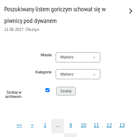
Poszukiwany listem gończym schował się w
piwnicy pod dywanem
11.06.2017 Olsztyn
Miasta
Kategorie
Szukaj w
archiwum
<<
<
1
...
9
10
11
12
13