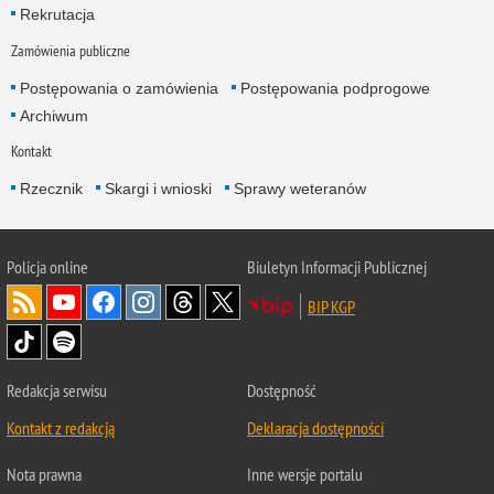
Rekrutacja
Zamówienia publiczne
Postępowania o zamówienia
Postępowania podprogowe
Archiwum
Kontakt
Rzecznik
Skargi i wnioski
Sprawy weteranów
Policja
online
Biuletyn Informacji Publicznej
BIP KGP
Redakcja serwisu
Dostępność
Kontakt z redakcją
Deklaracja dostępności
Nota prawna
Inne wersje portalu