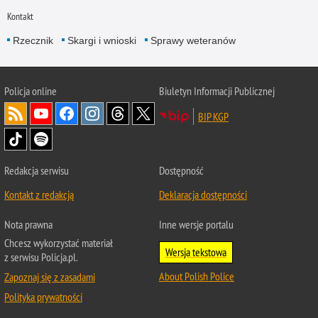
Kontakt
Rzecznik
Skargi i wnioski
Sprawy weteranów
Policja
online
Biuletyn Informacji Publicznej
BIP KGP
Redakcja serwisu
Dostępność
Kontakt z redakcją
Deklaracja dostępności
Nota prawna
Inne wersje portalu
Chcesz wykorzystać materiał
Wersja tekstowa
z serwisu Policja.pl.
About Polish Police
Zapoznaj się z zasadami
Polityka prywatności