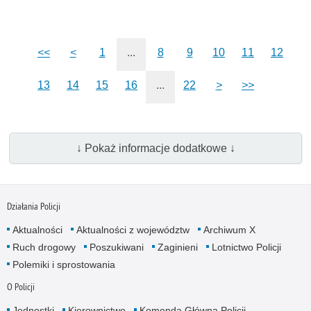
<<
<
1
...
8
9
10
11
12
13
14
15
16
...
22
>
>>
↓ Pokaż informacje dodatkowe ↓
Działania Policji
Aktualności
Aktualności z województw
Archiwum X
Ruch drogowy
Poszukiwani
Zaginieni
Lotnictwo Policji
Polemiki i sprostowania
O Policji
Jednostki
Kierownictwo
Komenda Główna Policji